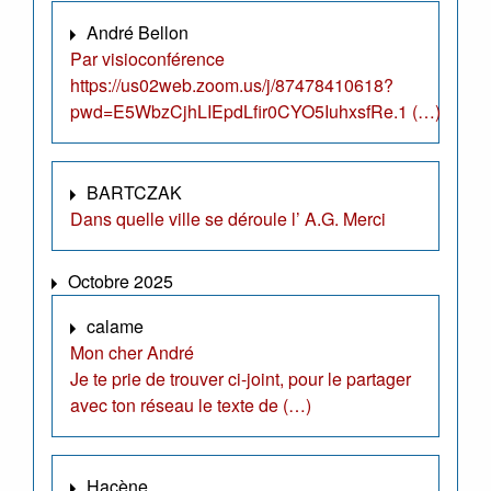
André Bellon
Par visioconférence
https://us02web.zoom.us/j/87478410618?
pwd=E5WbzCjhLIEpdLfir0CYO5IuhxsfRe.1 (…)
BARTCZAK
Dans quelle ville se déroule l’ A.G. Merci
Octobre 2025
calame
Mon cher André
Je te prie de trouver ci-joint, pour le partager
avec ton réseau le texte de (…)
Hacène