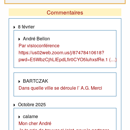
Commentaires
8 février
André Bellon
Par visioconférence
https://us02web.zoom.us/j/87478410618?
pwd=E5WbzCjhLIEpdLfir0CYO5IuhxsfRe.1 (…)
BARTCZAK
Dans quelle ville se déroule l’ A.G. Merci
Octobre 2025
calame
Mon cher André