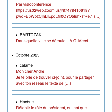
Par visioconférence
https://us02web.zoom.us/j/87478410618?
pwd=E5WbzCjhLIEpdLfir0CYO5IuhxsfRe.1 (…)
BARTCZAK
Dans quelle ville se déroule l’ A.G. Merci
Octobre 2025
calame
Mon cher André
Je te prie de trouver ci-joint, pour le partager
avec ton réseau le texte de (…)
Hacène
Rétablir le rôle du président, en tant que