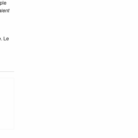
uple
aient
e. Le