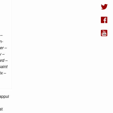
 –
n-
er –
y –
ard –
aint
ix –
’appui
st