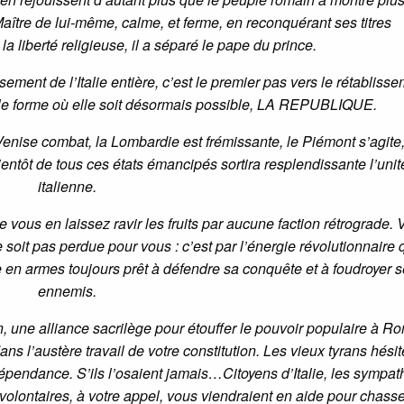
ître de lui-même, calme, et ferme, en reconquérant ses titres
 la liberté religieuse, il a séparé le pape du prince.
sement de l’Italie entière, c’est le premier pas vers le rétabliss
seule forme où elle soit désormais possible, LA REPUBLIQUE.
Venise combat, la Lombardie est frémissante, le Piémont s’agite,
ntôt de tous ces états émancipés sortira resplendissante l’unit
italienne.
e vous en laissez ravir les fruits par aucune faction rétrograde. 
 soit pas perdue pour vous : c’est par l’énergie révolutionnaire
e en armes toujours prêt à défendre sa conquête et à foudroyer 
ennemis.
n, une alliance sacrilège pour étouffer le pouvoir populaire à Ro
ns l’austère travail de votre constitution. Les vieux tyrans hésit
épendance. S’ils l’osaient jamais…Citoyens d’Italie, les sympat
volontaires, à votre appel, vous viendraient en aide pour chasse