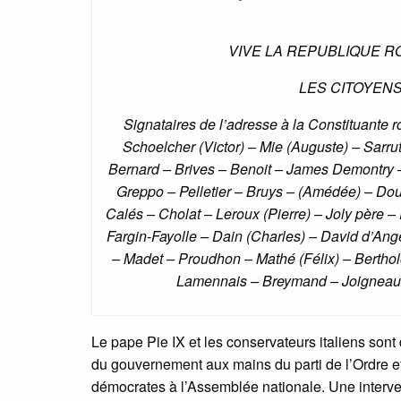
VIVE LA REPUBLIQUE RO
LES CITOYEN
Signataires de l’adresse à la Constituante r
Schoelcher (Victor) – Mie (Auguste) – Sarrut
Bernard – Brives – Benoit – James Demontry –
Greppo – Pelletier – Bruys – (Amédée) – Do
Calés – Cholat – Leroux (Pierre) – Joly père
Fargin-Fayolle – Dain (Charles) – David d’Ang
– Madet – Proudhon – Mathé (Félix) – Bertholo
Lamennais – Breymand – Joigneaux –
Le pape Pie IX et les conservateurs italiens sont 
du gouvernement aux mains du parti de l’Ordre et
démocrates à l’Assemblée nationale. Une interven