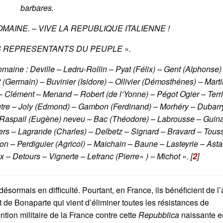
barbares.
MAINE. – VIVE LA REPUBLIQUE ITALIENNE !
S REPRESENTANTS DU PEUPLE ».
omaine : Deville – Ledru-Rollin – Pyat (Félix) – Gent (Alphonse)
 (Germain) – Buvinier (Isidore) – Ollivier (Démosthénes) – Marti
 Clément – Menand – Robert (de l’Yonne) – Pégot Ogier – Terri
utre – Joly (Edmond) – Gambon (Ferdinand) – Morhéry – Dubarr
 – Raspail (Eugène) neveu – Bac (Théodore) – Labrousse – Guin
ers – Lagrande (Charles) – Delbetz – Signard – Bravard – Touss
n – Perdiguier (Agricol) – Maichain – Baune – Lasteyrie – Asta
 Detours – Vignerte – Lefranc (Pierre« ) – Michot ».
[
2
]
désormais en difficulté. Pourtant, en France, ils bénéficient de l
 de Bonaparte qui vient d’éliminer toutes les résistances de
tion militaire de la France contre cette
Repubblica
naissante e