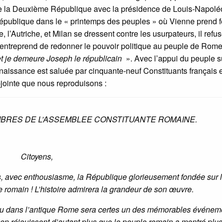
in de la Deuxième République avec la présidence de Louis-Napol
République dans le « printemps des peuples » où Vienne prend f
, l’Autriche, et Milan se dressent contre les usurpateurs, il refu
t entreprend de redonner le pouvoir politique au peuple de Rome
, et je demeure Joseph le républicain
». Avec l’appui du peuple s
 naissance est saluée par cinquante-neuf Constituants français 
ci-jointe que nous reproduisons :
MEMBRES DE L’ASSEMBLEE CONSTITUANTE ROMAINE.
Citoyens,
s, avec enthousiasme, la République glorieusement fondée sur 
 romain ! L’histoire admirera la grandeur de son œuvre.
eau dans l’antique Rome sera certes un des mémorables événem
’en réjouissent d’autant plus que le peuple romain a montré plu