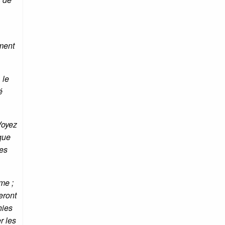
ement
 le
é
Voyez
 que
ses
me ;
eront
hies
r les