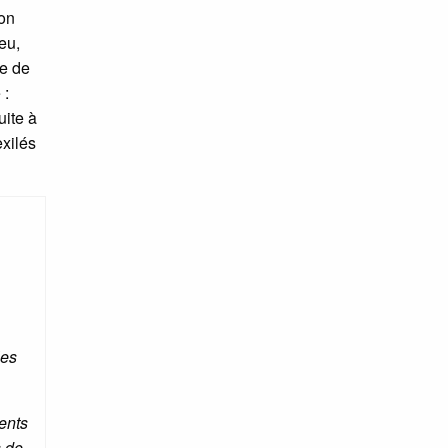
éon
eu,
se de
 :
uite à
exilés
les
ents
s de