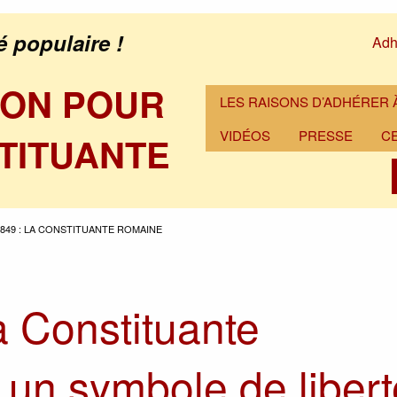
é populaire !
Adh
ION POUR
LES RAISONS D’ADHÉRER À
VIDÉOS
PRESSE
C
TITUANTE
1849 : LA CONSTITUANTE ROMAINE
a Constituante
 un symbole de libert