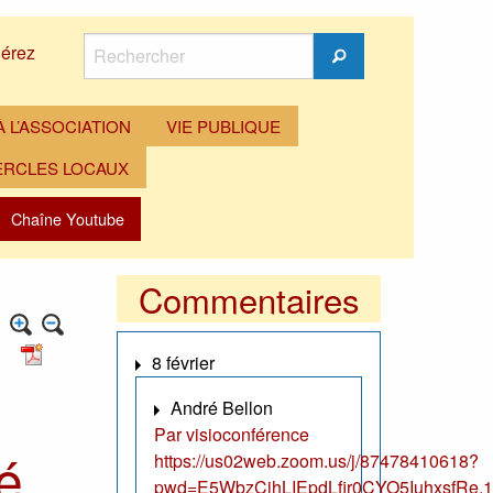
Rechercher
érez
Rechercher
 L’ASSOCIATION
VIE PUBLIQUE
ERCLES LOCAUX
Chaîne Youtube
Commentaires
8 février
André Bellon
Par visioconférence
é
https://us02web.zoom.us/j/87478410618?
pwd=E5WbzCjhLIEpdLfir0CYO5IuhxsfRe.1