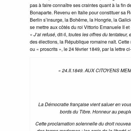
pas à faire connaître ses craintes quant à la f
Bonaparte. Revenu en Italie pour constituer sa 
Berlin s’insurge, la Bohême, la Hongrie, la Galicie
se mettre aux côtés du roi Vittorio Emanuele II e
«
J’ai refusé
, dit-il,
toutes les offres du tentateur
des élections, la République romaine naît. Cette
ou « proscrits », le 24 février 1849, par la lettre 
« 24.II.1849. AUX CITOYENS 
La Démocratie française vient saluer en vou
bords du Tibre. Honneur au peuple
Cette proclamation solennelle du droit nouv
des temps modernes ; les amis de la liberté s