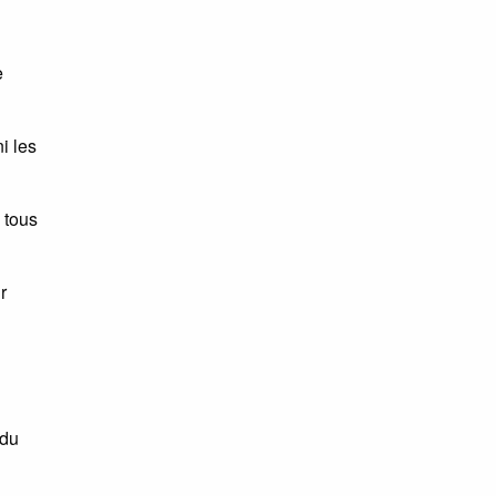
e
ni les
 tous
r
 du