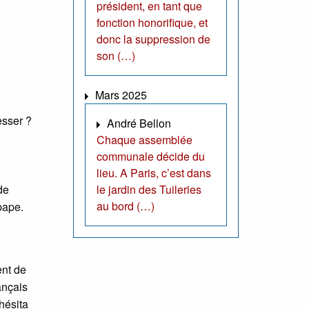
président, en tant que
fonction honorifique, et
donc la suppression de
son (…)
Mars 2025
esser ?
André Bellon
Chaque assemblée
communale décide du
lieu. A Paris, c’est dans
de
le jardin des Tuileries
au bord (…)
pape.
ent de
ançais
hésita