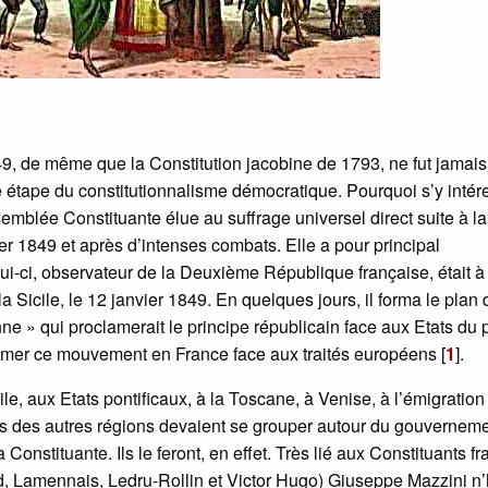
9, de même que la Constitution jacobine de 1793, ne fut jamais
 étape du constitutionnalisme démocratique. Pourquoi s’y intér
emblée Constituante élue au suffrage universel direct suite à la
er 1849 et après d’intenses combats. Elle a pour principal
i-ci, observateur de la Deuxième République française, était à
la Sicile, le 12 janvier 1849. En quelques jours, il forma le plan 
nne » qui proclamerait le principe républicain face aux Etats du 
mer ce mouvement en France face aux traités européens
[
1
]
.
e, aux Etats pontificaux, à la Toscane, à Venise, à l’émigration
tes des autres régions devaient se grouper autour du gouvernem
onstituante. Ils le feront, en effet. Très lié aux Constituants fr
, Lamennais, Ledru-Rollin et Victor Hugo) Giuseppe Mazzini n’