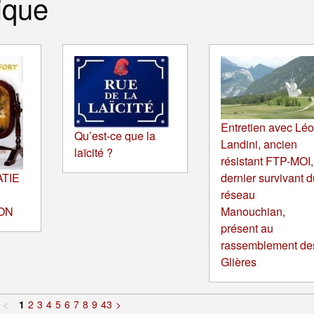
ique
Entretien avec Lé
Qu’est-ce que la
Landini, ancien
laïcité ?
résistant FTP-MOI,
TIE
dernier survivant d
réseau
ON
Manouchian,
présent au
rassemblement de
Glières
<
1
2
3
4
5
6
7
8
9
43
>