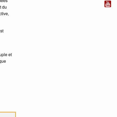
fiées
t du
tive,
st
uple et
 que