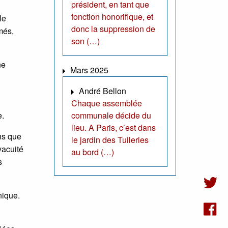
président, en tant que
fonction honorifique, et
le
donc la suppression de
més,
son (…)
ne
Mars 2025
André Bellon
Chaque assemblée
e.
communale décide du
lieu. A Paris, c’est dans
ns que
le jardin des Tuileries
vacuité
au bord (…)
s
nique.