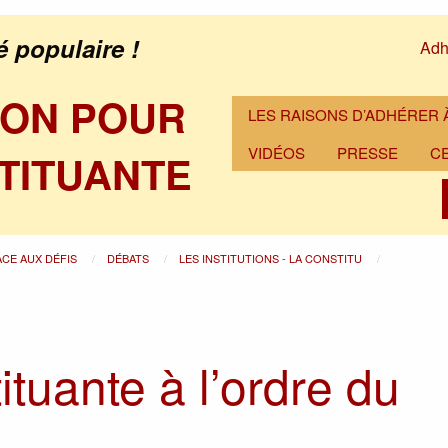
é populaire !
Adh
ION POUR
LES RAISONS D’ADHÉRER À
VIDÉOS
PRESSE
C
TITUANTE
ACE AUX DÉFIS
DÉBATS
LES INSTITUTIONS - LA CONSTITU
tuante à l’ordre du