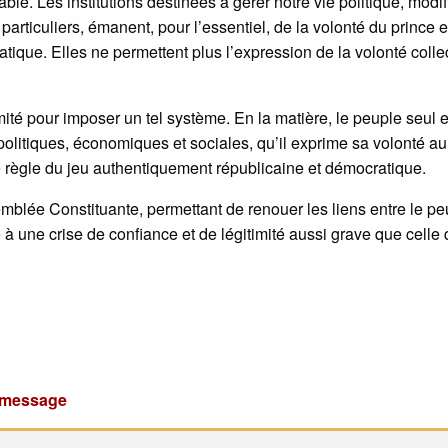
able. Les institutions destinées à gérer notre vie politique, modi
articuliers, émanent, pour l’essentiel, de la volonté du prince e
ique. Elles ne permettent plus l’expression de la volonté collec
imité pour imposer un tel système. En la matière, le peuple seul e
s politiques, économiques et sociales, qu’il exprime sa volonté au
e règle du jeu authentiquement républicaine et démocratique.
emblée Constituante, permettant de renouer les liens entre le pe
 à une crise de confiance et de légitimité aussi grave que celle
u message