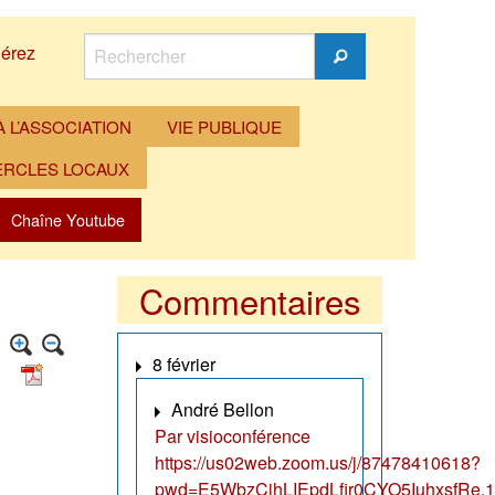
Rechercher
érez
Rechercher
 L’ASSOCIATION
VIE PUBLIQUE
ERCLES LOCAUX
Chaîne Youtube
Commentaires
8 février
André Bellon
Par visioconférence
https://us02web.zoom.us/j/87478410618?
pwd=E5WbzCjhLIEpdLfir0CYO5IuhxsfRe.1