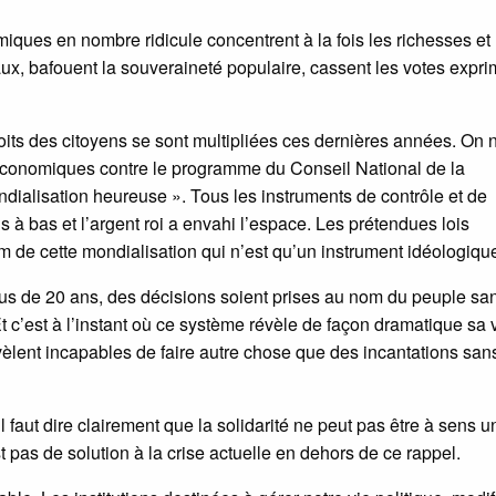
ues en nombre ridicule concentrent à la fois les richesses et 
aux, bafouent la souveraineté populaire, cassent les votes expri
roits des citoyens se sont multipliées ces dernières années. On 
économiques contre le programme du Conseil National de la
ndialisation heureuse ». Tous les instruments de contrôle et de
is à bas et l’argent roi a envahi l’espace. Les prétendues lois
 de cette mondialisation qui n’est qu’un instrument idéologiqu
lus de 20 ans, des décisions soient prises au nom du peuple sa
Et c’est à l’instant où ce système révèle de façon dramatique sa 
évèlent incapables de faire autre chose que des incantations san
faut dire clairement que la solidarité ne peut pas être à sens u
st pas de solution à la crise actuelle en dehors de ce rappel.