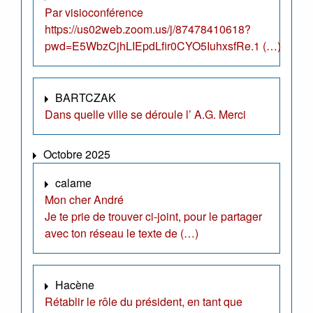
Par visioconférence
https://us02web.zoom.us/j/87478410618?
pwd=E5WbzCjhLIEpdLfir0CYO5IuhxsfRe.1 (…)
BARTCZAK
Dans quelle ville se déroule l’ A.G. Merci
Octobre 2025
calame
Mon cher André
Je te prie de trouver ci-joint, pour le partager
avec ton réseau le texte de (…)
Hacène
Rétablir le rôle du président, en tant que