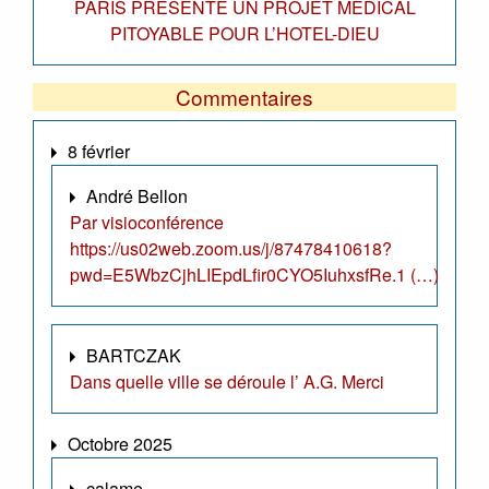
PARIS PRESENTE UN PROJET MEDICAL
PITOYABLE POUR L’HOTEL-DIEU
Commentaires
8 février
André Bellon
Par visioconférence
https://us02web.zoom.us/j/87478410618?
pwd=E5WbzCjhLIEpdLfir0CYO5IuhxsfRe.1 (…)
BARTCZAK
Dans quelle ville se déroule l’ A.G. Merci
Octobre 2025
calame