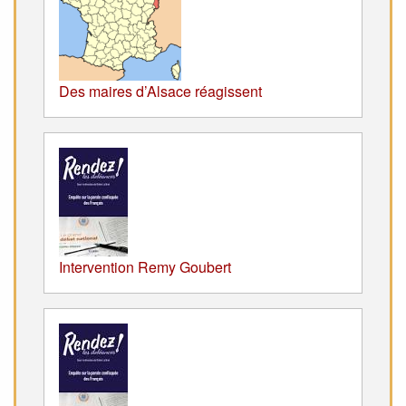
Des maires d’Alsace réagissent
Intervention Remy Goubert