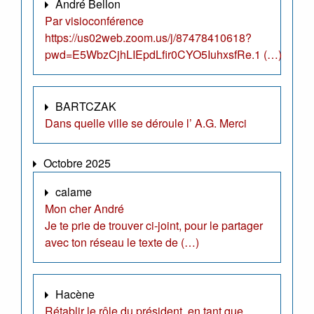
André Bellon
Par visioconférence
https://us02web.zoom.us/j/87478410618?
pwd=E5WbzCjhLIEpdLfir0CYO5IuhxsfRe.1 (…)
BARTCZAK
Dans quelle ville se déroule l’ A.G. Merci
Octobre 2025
calame
Mon cher André
Je te prie de trouver ci-joint, pour le partager
avec ton réseau le texte de (…)
Hacène
Rétablir le rôle du président, en tant que