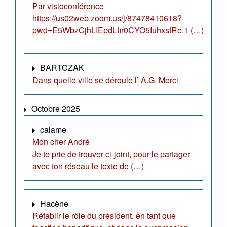
Par visioconférence
https://us02web.zoom.us/j/87478410618?
pwd=E5WbzCjhLIEpdLfir0CYO5IuhxsfRe.1 (…)
BARTCZAK
Dans quelle ville se déroule l’ A.G. Merci
Octobre 2025
calame
Mon cher André
Je te prie de trouver ci-joint, pour le partager
avec ton réseau le texte de (…)
Hacène
Rétablir le rôle du président, en tant que