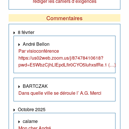
rédiger les cahiers d’exigences
Commentaires
8 février
André Bellon
Par visioconférence
https://us02web.zoom.us/j/87478410618?
pwd=E5WbzCjhLIEpdLfir0CYO5IuhxsfRe.1 (…)
BARTCZAK
Dans quelle ville se déroule l’ A.G. Merci
Octobre 2025
calame
Mon cher André