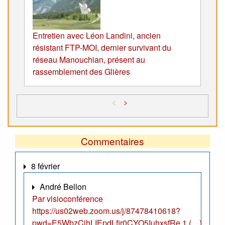
Entretien avec Léon Landini, ancien
résistant FTP-MOI, dernier survivant du
réseau Manouchian, présent au
rassemblement des Glières
<
>
Commentaires
8 février
André Bellon
Par visioconférence
https://us02web.zoom.us/j/87478410618?
pwd=E5WbzCjhLIEpdLfir0CYO5IuhxsfRe.1 (…)