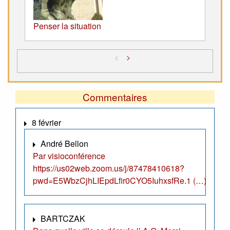
Penser la situation
<
>
Commentaires
8 février
André Bellon
Par visioconférence
https://us02web.zoom.us/j/87478410618?
pwd=E5WbzCjhLIEpdLfir0CYO5IuhxsfRe.1 (…)
BARTCZAK