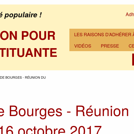
é populaire !
Adh
ION POUR
LES RAISONS D’ADHÉRER À
VIDÉOS
PRESSE
C
TITUANTE
DE BOURGES - RÉUNION DU
e Bourges - Réunion
 16 octobre 2017