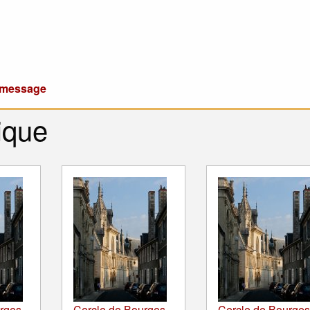
u message
ique
rges -
Cercle de Bourges -
Cercle de Bourges