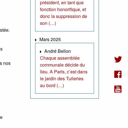
président, en tant que
fonction honorifique, et
donc la suppression de
son (…)
stée.
Mars 2025
es
André Bellon
Chaque assemblée
ns nos
communale décide du
lieu. A Paris, c’est dans
le jardin des Tuileries
au bord (…)
de