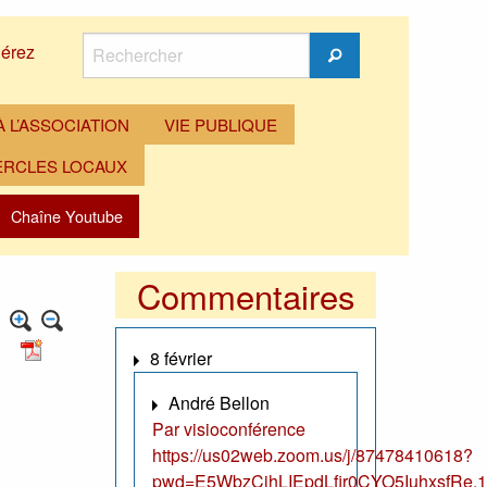
Rechercher
érez
Rechercher
 L’ASSOCIATION
VIE PUBLIQUE
ERCLES LOCAUX
Chaîne Youtube
Commentaires
8 février
André Bellon
Par visioconférence
https://us02web.zoom.us/j/87478410618?
pwd=E5WbzCjhLIEpdLfir0CYO5IuhxsfRe.1