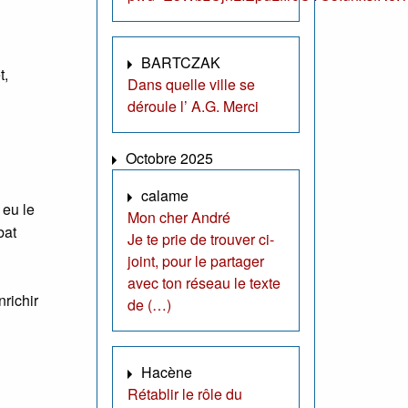
BARTCZAK
t,
Dans quelle ville se
déroule l’ A.G. Merci
Octobre 2025
calame
 eu le
Mon cher André
bat
Je te prie de trouver ci-
joint, pour le partager
avec ton réseau le texte
nrichir
de (…)
Hacène
Rétablir le rôle du