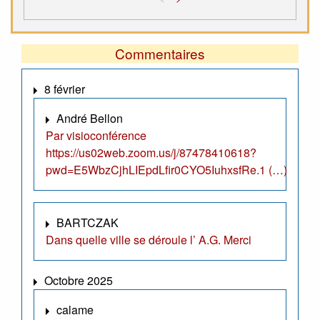
Commentaires
8 février
André Bellon
Par visioconférence
https://us02web.zoom.us/j/87478410618?
pwd=E5WbzCjhLIEpdLfir0CYO5IuhxsfRe.1 (…)
BARTCZAK
Dans quelle ville se déroule l’ A.G. Merci
Octobre 2025
calame