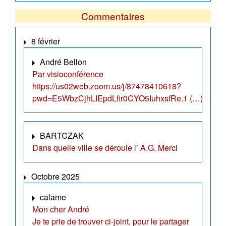
Commentaires
8 février
André Bellon
Par visioconférence
https://us02web.zoom.us/j/87478410618?
pwd=E5WbzCjhLIEpdLfir0CYO5IuhxsfRe.1 (…)
BARTCZAK
Dans quelle ville se déroule l’ A.G. Merci
Octobre 2025
calame
Mon cher André
Je te prie de trouver ci-joint, pour le partager