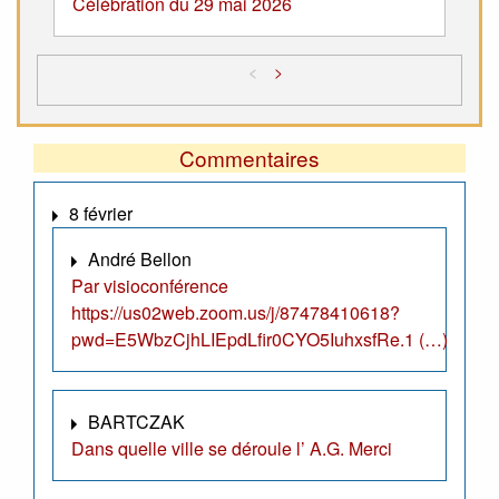
Célébration du 29 mai 2026
<
>
Commentaires
8 février
André Bellon
Par visioconférence
https://us02web.zoom.us/j/87478410618?
pwd=E5WbzCjhLIEpdLfir0CYO5IuhxsfRe.1 (…)
BARTCZAK
Dans quelle ville se déroule l’ A.G. Merci