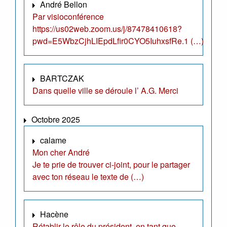
André Bellon
Par visioconférence
https://us02web.zoom.us/j/87478410618?
pwd=E5WbzCjhLIEpdLfir0CYO5IuhxsfRe.1 (…)
BARTCZAK
Dans quelle ville se déroule l’ A.G. Merci
Octobre 2025
calame
Mon cher André
Je te prie de trouver ci-joint, pour le partager
avec ton réseau le texte de (…)
Hacène
Rétablir le rôle du président, en tant que