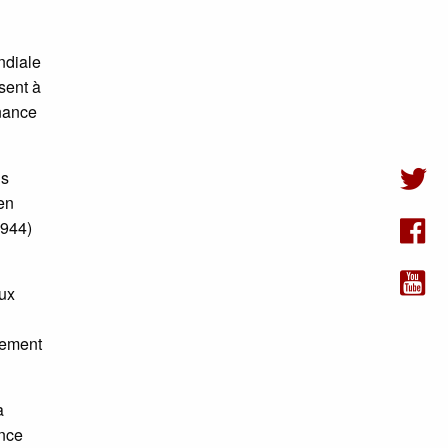
ondiale
sent à
rnance
ls
yen
1944)
aux
lement
a
ence