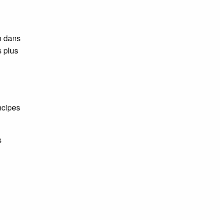
n dans
s plus
incipes
s