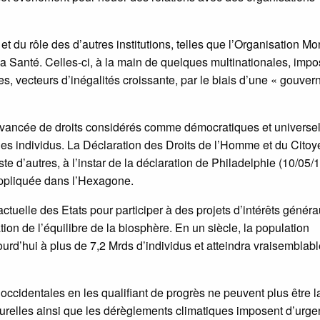
 et du rôle des d’autres institutions, telles que l’Organisation M
 Santé. Celles-ci, à la main de quelques multinationales, impo
s, vecteurs d’inégalités croissante, par le biais d’une « gouve
l’avancée de droits considérés comme démocratiques et universe
é des individus. La Déclaration des Droits de l’Homme et du Cito
iste d’autres, à l’instar de la déclaration de Philadelphie (10/05/
appliquée dans l’Hexagone.
actuelle des Etats pour participer à des projets d’intérêts génér
tion de l’équilibre de la biosphère. En un siècle, la population
ourd’hui à plus de 7,2 Mrds d’individus et atteindra vraisemblab
occidentales en les qualifiant de progrès ne peuvent plus être l
urelles ainsi que les dérèglements climatiques imposent d’urg