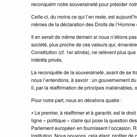
reconquérir notre souveraineté pour présider notre
Celle-ci, du moins ce qui l’en reste, est aujourd
mêmes de la déclaration des Droits de l’Homme 
Il en serait de même demain si nous n’étions pas
société, plus proche de ces valeurs qui, émanère
Constitution (cf. 1er alinéa), ne relèvent plus q
intérêts privés.
La reconquête de la souveraineté, avant de se tra
nous l’entendons, à savoir : un gouvernement du 
il, par la réaffirmation de principes inaliénables
Pour notre part, nous en décelons quatre :
Le premier, à réaffirmer et à garantir, est le d
ligne « politique » claire qui pose la question d
Parlement européen en fournissent l’occasion. Ra
institution. Nous pouvons, cela étant, profiter d