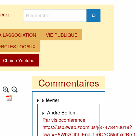
Rechercher
érez
Rechercher
 L’ASSOCIATION
VIE PUBLIQUE
ERCLES LOCAUX
Chaîne Youtube
Commentaires
8 février
André Bellon
Par visioconférence
https://us02web.zoom.us/j/87478410618?
pwd=E5WbzCjhLIEpdLfir0CYO5IuhxsfRe.1