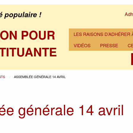
é populaire !
Adh
ION POUR
LES RAISONS D’ADHÉRER À
VIDÉOS
PRESSE
C
TITUANTE
NTS
ASSEMBLÉE GÉNÉRALE 14 AVRIL
e générale 14 avril