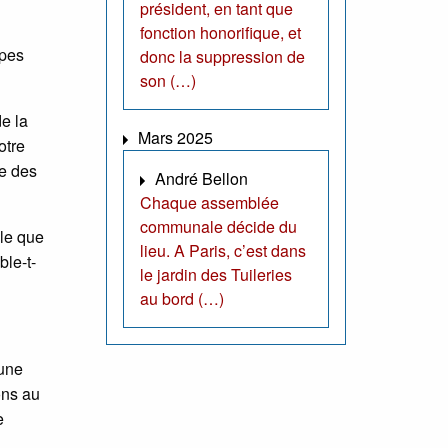
président, en tant que
fonction honorifique, et
ipes
donc la suppression de
son (…)
e la
Mars 2025
otre
ue des
André Bellon
Chaque assemblée
communale décide du
lle que
lieu. A Paris, c’est dans
ble-t-
le jardin des Tuileries
au bord (…)
 une
ons au
e