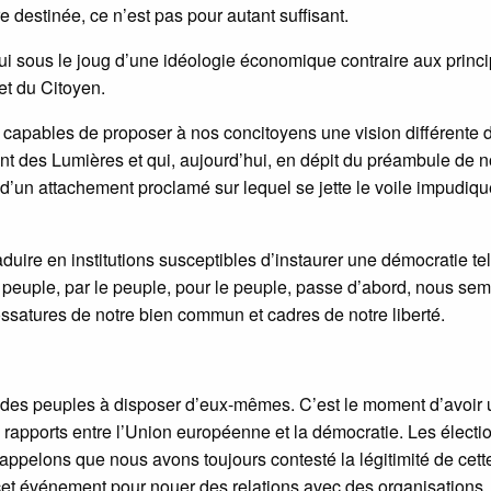
 destinée, ce n’est pas pour autant suffisant.
’hui sous le joug d’une idéologie économique contraire aux princ
et du Citoyen.
 capables de proposer à nos concitoyens une vision différente d
nt des Lumières et qui, aujourd’hui, en dépit du préambule de n
ue d’un attachement proclamé sur lequel se jette le voile impudiq
duire en institutions susceptibles d’instaurer une démocratie te
peuple, par le peuple, pour le peuple, passe d’abord, nous sem
, ossatures de notre bien commun et cadres de notre liberté.
roit des peuples à disposer d’eux-mêmes. C’est le moment d’avoir
es rapports entre l’Union européenne et la démocratie. Les électi
ppelons que nous avons toujours contesté la légitimité de cett
e cet événement pour nouer des relations avec des organisations