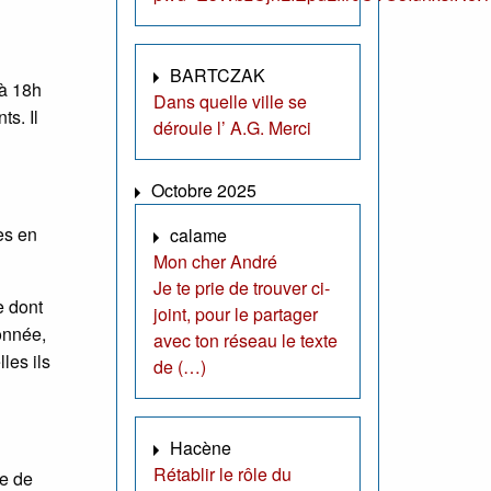
BARTCZAK
 à 18h
Dans quelle ville se
s. Il
déroule l’ A.G. Merci
Octobre 2025
es en
calame
Mon cher André
Je te prie de trouver ci-
e dont
joint, pour le partager
donnée,
avec ton réseau le texte
les ils
de (…)
Hacène
Rétablir le rôle du
re de