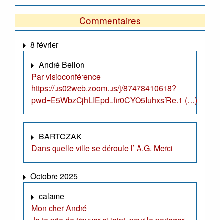
Commentaires
8 février
André Bellon
Par visioconférence
https://us02web.zoom.us/j/87478410618?
pwd=E5WbzCjhLIEpdLfir0CYO5IuhxsfRe.1 (…)
BARTCZAK
Dans quelle ville se déroule l’ A.G. Merci
Octobre 2025
calame
Mon cher André
Je te prie de trouver ci-joint, pour le partager