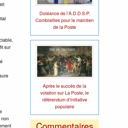
ait
Doléance de l’A.D.D.S.P.
ital
Combrailles pour le maintien
de la Poste
ciable,
it sur
té
ssure
Après le succès de la
votation sur La Poste, le
référendum d’initiative
populaire
e
t non
Commentaires
sement