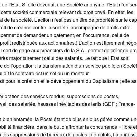
é de l’Etat. Si elle devenait une Société anonyme, l’Etat n’en ser
 cette société commerciale relevant du droit privé. En effet, les
 de la société. L’action n’est pas un titre de propriété sur le cap
droit de créance contre la société, accompagné de droits extra-
e permet de demander un paiement, en l’occurrence, celui de
profit redistribuée aux actionnaires.) L’action est librement négo
ui sert de gage aux créanciers de la S.A., permet de créer du prof
rès majoritairement celui des salariés. Le fait que l’Etat soit
re de l’opération : la transformation d’un service public en Socié
 dit le contraire est un sot ou un menteur.
cisif pour la création et le développement du Capitalisme ; elle a
étérioration des services rendus, suppressions de postes,
vail des salariés, hausses inévitables des tarifs (GDF ; France-
déjà bien entamée, la Poste étant de plus en plus gérée comme un
lité financière, dans le but d’affronter la concurrence « libre e
 les suppressions de bureaux de postes, d’emplois, l’alourdis