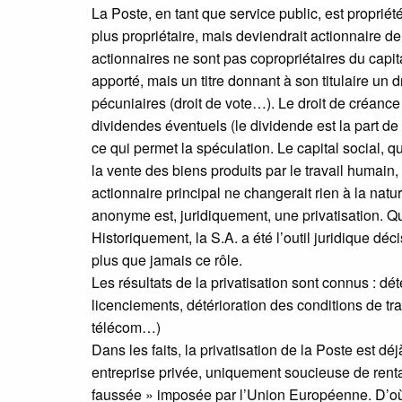
La Poste, en tant que service public, est propriét
plus propriétaire, mais deviendrait actionnaire de
actionnaires ne sont pas copropriétaires du capital
apporté, mais un titre donnant à son titulaire un 
pécuniaires (droit de vote…). Le droit de créanc
dividendes éventuels (le dividende est la part de 
ce qui permet la spéculation. Le capital social, q
la vente des biens produits par le travail humain, t
actionnaire principal ne changerait rien à la natu
anonyme est, juridiquement, une privatisation. Qui
Historiquement, la S.A. a été l’outil juridique dé
plus que jamais ce rôle.
Les résultats de la privatisation sont connus : d
licenciements, détérioration des conditions de tra
télécom…)
Dans les faits, la privatisation de la Poste est 
entreprise privée, uniquement soucieuse de rentabi
faussée » imposée par l’Union Européenne. D’où