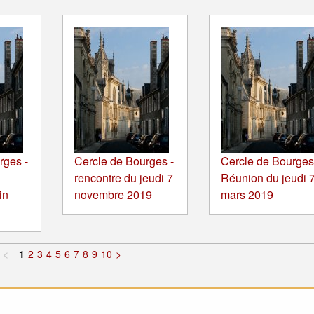
rges -
Cercle de Bourges -
Cercle de Bourges
rencontre du jeudi 7
Réunion du jeudi 
in
novembre 2019
mars 2019
<
1
2
3
4
5
6
7
8
9
10
>