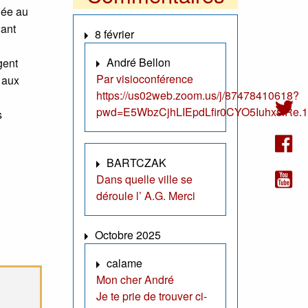
nnée au
nant
8 février
André Bellon
gent
Par visioconférence
e aux
https://us02web.zoom.us/j/87478410618?
pwd=E5WbzCjhLIEpdLfir0CYO5IuhxsfRe.1
s
BARTCZAK
Dans quelle ville se
déroule l’ A.G. Merci
Octobre 2025
calame
Mon cher André
Je te prie de trouver ci-