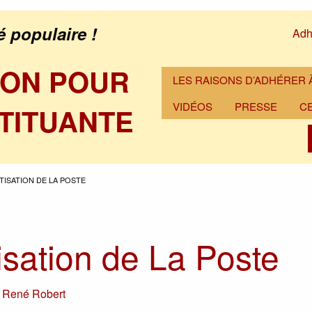
é populaire !
Adh
ION POUR
LES RAISONS D’ADHÉRER À
VIDÉOS
PRESSE
C
TITUANTE
ATISATION DE LA POSTE
isation de La Poste
r
René Robert