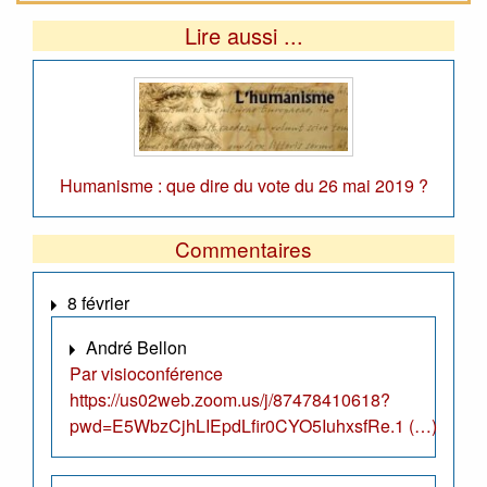
Lire aussi ...
Humanisme : que dire du vote du 26 mai 2019 ?
Commentaires
8 février
André Bellon
Par visioconférence
https://us02web.zoom.us/j/87478410618?
pwd=E5WbzCjhLIEpdLfir0CYO5IuhxsfRe.1 (…)