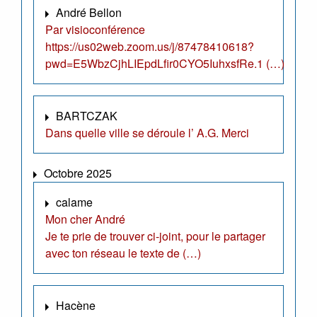
André Bellon
Par visioconférence
https://us02web.zoom.us/j/87478410618?
pwd=E5WbzCjhLIEpdLfir0CYO5IuhxsfRe.1 (…)
BARTCZAK
Dans quelle ville se déroule l’ A.G. Merci
Octobre 2025
calame
Mon cher André
Je te prie de trouver ci-joint, pour le partager
avec ton réseau le texte de (…)
Hacène