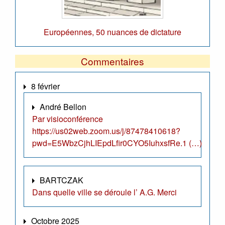
Européennes, 50 nuances de dictature
Commentaires
8 février
André Bellon
Par visioconférence
https://us02web.zoom.us/j/87478410618?
pwd=E5WbzCjhLIEpdLfir0CYO5IuhxsfRe.1 (…)
BARTCZAK
Dans quelle ville se déroule l’ A.G. Merci
Octobre 2025