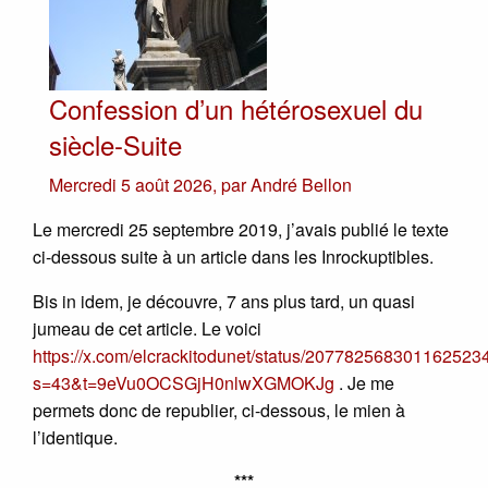
Confession d’un hétérosexuel du
siècle-Suite
Mercredi 5 août 2026
,
par
André Bellon
Le mercredi 25 septembre 2019, j’avais publié le texte
ci-dessous suite à un article dans les Inrockuptibles.
Bis in idem, je découvre, 7 ans plus tard, un quasi
jumeau de cet article. Le voici
https://x.com/elcrackitodunet/status/207782568301162523
s=43&t=9eVu0OCSGjH0nlwXGMOKJg
. Je me
permets donc de republier, ci-dessous, le mien à
l’identique.
***