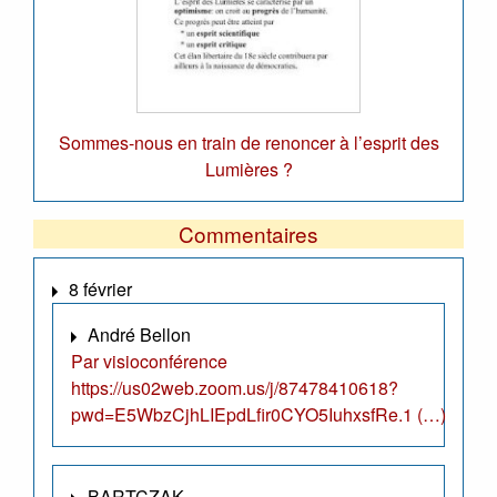
Sommes-nous en train de renoncer à l’esprit des
Lumières ?
Commentaires
8 février
André Bellon
Par visioconférence
https://us02web.zoom.us/j/87478410618?
pwd=E5WbzCjhLIEpdLfir0CYO5IuhxsfRe.1 (…)
BARTCZAK