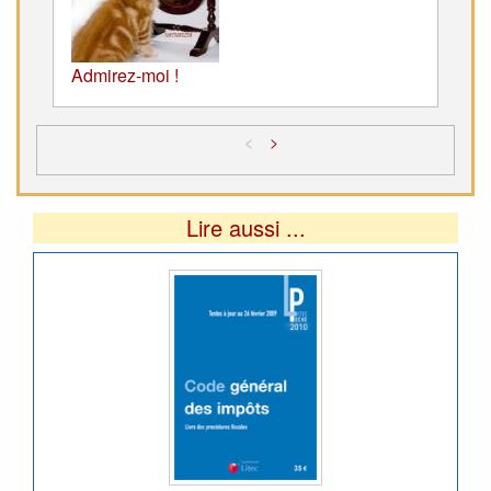
Admirez-moi !
<
>
Lire aussi ...