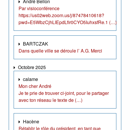
André Bellon
Par visioconférence
https://us02web.zoom.us/j/87478410618?
pwd=E5WbzCjhLIEpdLfir0CYO5IuhxsfRe.1 (…)
BARTCZAK
Dans quelle ville se déroule l’ A.G. Merci
Octobre 2025
calame
Mon cher André
Je te prie de trouver ci-joint, pour le partager
avec ton réseau le texte de (…)
Hacène
Rétablir le rôle du président, en tant que