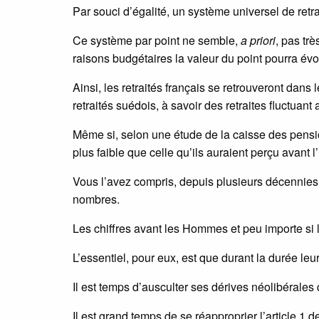
Par souci d’égalité, un système universel de retrai
Ce système par point ne semble,
a priori
, pas tr
raisons budgétaires la valeur du point pourra év
Ainsi, les retraités français se retrouveront dans
retraités suédois, à savoir des retraites fluctuant 
Même si, selon une étude de la caisse des pen
plus faible que celle qu’ils auraient perçu avant 
Vous l’avez compris, depuis plusieurs décennies 
nombres.
Les chiffres avant les Hommes et peu importe si l
L’essentiel, pour eux, est que durant la durée leur
Il est temps d’ausculter ses dérives néolibérales q
Il est grand temps de se réapproprier l’article 1 d