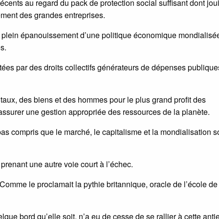
décents au regard du pack de protection social suffisant dont jou
ement des grandes entreprises.
u plein épanouissement d’une politique économique mondialisé
s.
setées par des droits collectifs générateurs de dépenses publique
pitaux, des biens et des hommes pour le plus grand profit des
’assurer une gestion appropriée des ressources de la planète.
 pas compris que le marché, le capitalisme et la mondialisation s
prenant une autre voie court à l’échec.
x. Comme le proclamait la pythie britannique, oracle de l’école de
que bord qu’elle soit, n’a eu de cesse de se rallier à cette anti