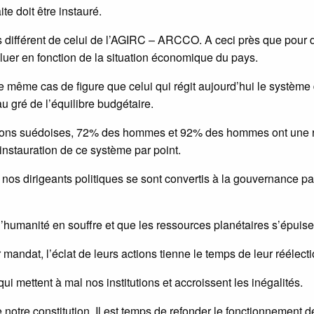
te doit être instauré.
ès différent de celui de l’AGIRC – ARCCO. A ceci près que pour 
oluer en fonction de la situation économique du pays.
 le même cas de figure que celui qui régit aujourd’hui le système
au gré de l’équilibre budgétaire.
sions suédoises, 72% des hommes et 92% des hommes ont une r
l’instauration de ce système par point.
nos dirigeants politiques se sont convertis à la gouvernance pa
’humanité en souffre et que les ressources planétaires s’épuise
 mandat, l’éclat de leurs actions tienne le temps de leur réélecti
ui mettent à mal nos institutions et accroissent les inégalités.
e notre constitution. Il est temps de refonder le fonctionnement d