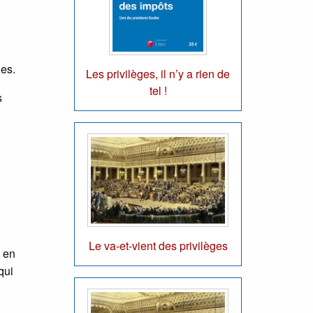
ges.
Les privilèges, il n’y a rien de
tel !
s
Le va-et-vient des privilèges
t en
qui