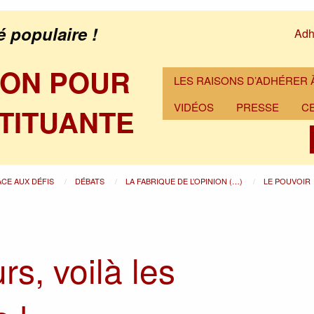
é populaire !
Adh
ION POUR
LES RAISONS D’ADHÉRER À
VIDÉOS
PRESSE
C
TITUANTE
ACE AUX DÉFIS
DÉBATS
LA FABRIQUE DE L’OPINION (…)
LE POUVOIR
s, voilà les