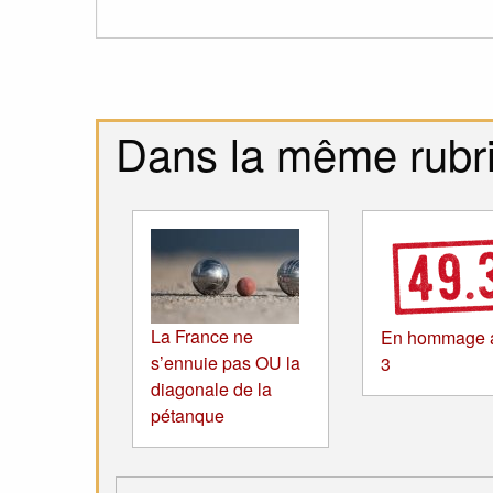
Dans la même rubr
La France ne
En hommage a
s’ennuie pas OU la
3
diagonale de la
pétanque