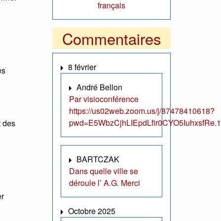
français
Commentaires
8 février
es
André Bellon
Par visioconférence
https://us02web.zoom.us/j/87478410618?
pwd=E5WbzCjhLIEpdLfir0CYO5IuhxsfRe.1
t des
BARTCZAK
Dans quelle ville se
déroule l’ A.G. Merci
er
Octobre 2025