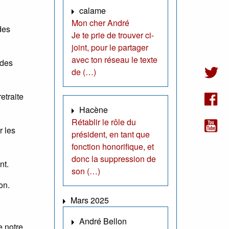
calame
Mon cher André
des
Je te prie de trouver ci-
joint, pour le partager
avec ton réseau le texte
 des
de (…)
etraite
Hacène
Rétablir le rôle du
r les
président, en tant que
fonction honorifique, et
donc la suppression de
nt.
son (…)
on.
Mars 2025
André Bellon
e notre