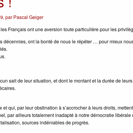
s !
19
,
par
Pascal Geiger
, les Français ont une aversion toute particulière pour les privilè
es décennies, ont la bonté de nous le répéter … pour mieux nou
iés.
us.
sait de leur situation, et dont le montant et la durée de leurs
écaires.
 qui, par leur obstination à s’accrocher à leurs droits, metten
nel, par ailleurs totalement inadapté à notre démocratie libérale 
pitalisation, sources indéniables de progrès.