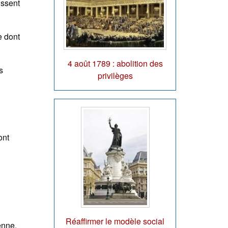
issent
e dont
4 août 1789 : abolition des
s
privilèges
ont
Réaffirmer le modèle social
enne.