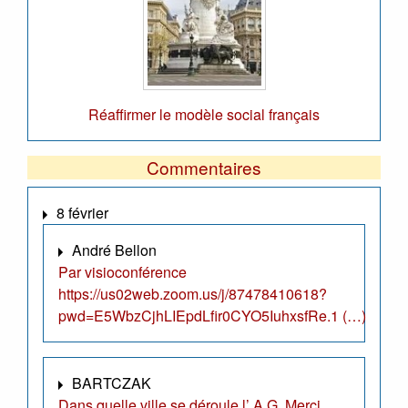
Réaffirmer le modèle social français
Commentaires
8 février
André Bellon
Par visioconférence
https://us02web.zoom.us/j/87478410618?
pwd=E5WbzCjhLIEpdLfir0CYO5IuhxsfRe.1 (…)
BARTCZAK
Dans quelle ville se déroule l’ A.G. Merci