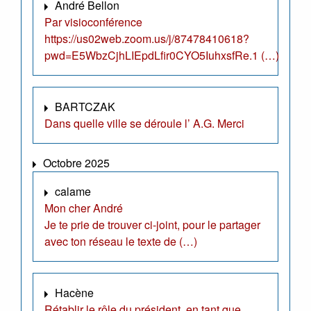
André Bellon
Par visioconférence
https://us02web.zoom.us/j/87478410618?
pwd=E5WbzCjhLIEpdLfir0CYO5IuhxsfRe.1 (…)
BARTCZAK
Dans quelle ville se déroule l’ A.G. Merci
Octobre 2025
calame
Mon cher André
Je te prie de trouver ci-joint, pour le partager
avec ton réseau le texte de (…)
Hacène
Rétablir le rôle du président, en tant que