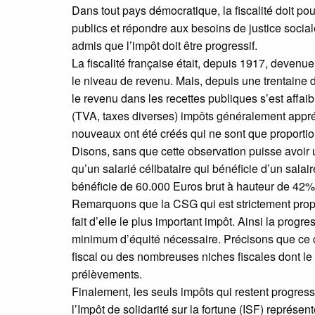
Dans tout pays démocratique, la fiscalité doit po
publics et répondre aux besoins de justice social
admis que l’impôt doit être progressif.
La fiscalité française était, depuis 1917, devenu
le niveau de revenu. Mais, depuis une trentaine d’
le revenu dans les recettes publiques s’est affaib
(TVA, taxes diverses) impôts généralement appré
nouveaux ont été créés qui ne sont que proportion
Disons, sans que cette observation puisse avoir
qu’un salarié célibataire qui bénéficie d’un sala
bénéficie de 60.000 Euros brut à hauteur de 42%
Remarquons que la CSG qui est strictement propor
fait d’elle le plus important impôt. Ainsi la progres
minimum d’équité nécessaire. Précisons que ce c
fiscal ou des nombreuses niches fiscales dont le 
prélèvements.
Finalement, les seuls impôts qui restent progress
l’Impôt de solidarité sur la fortune (ISF) représ