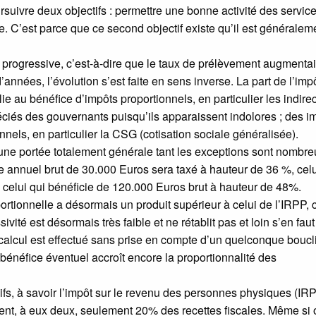
ursuivre deux objectifs : permettre une bonne activité des servic
e. C’est parce que ce second objectif existe qu’il est généralem
e progressive, c’est-à-dire que le taux de prélèvement augmentai
années, l’évolution s’est faite en sens inverse. La part de l’imp
lie au bénéfice d’impôts proportionnels, en particulier les indire
ciés des gouvernants puisqu’ils apparaissent indolores ; des i
nels, en particulier la CSG (cotisation sociale généralisée).
 une portée totalement générale tant les exceptions sont nombre
ire annuel brut de 30.000 Euros sera taxé à hauteur de 36 %, celu
 celui qui bénéficie de 120.000 Euros brut à hauteur de 48%.
tionnelle a désormais un produit supérieur à celui de l’IRPP, 
sivité est désormais très faible et ne rétablit pas et loin s’en faut
alcul est effectué sans prise en compte d’un quelconque boucl
bénéfice éventuel accroît encore la proportionnalité des
ifs, à savoir l’impôt sur le revenu des personnes physiques (IRP
entent, à eux deux, seulement 20% des recettes fiscales. Même si 