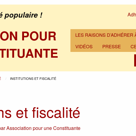
é populaire !
Adh
ION POUR
LES RAISONS D’ADHÉRER À
VIDÉOS
PRESSE
C
TITUANTE
É
INSTITUTIONS ET FISCALITÉ
ns et fiscalité
par
Association pour une Constituante