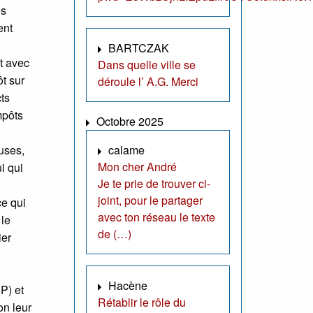
es
ent
BARTCZAK
t avec
Dans quelle ville se
ôt sur
déroule l’ A.G. Merci
cts
mpôts
Octobre 2025
uses,
calame
Mon cher André
i qui
Je te prie de trouver ci-
joint, pour le partager
ce qui
avec ton réseau le texte
 le
de (…)
ier
Hacène
P) et
Rétablir le rôle du
on leur