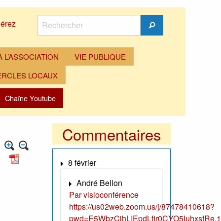
Rechercher
érez
Rechercher
 L’ASSOCIATION
VIE PUBLIQUE
ERCLES LOCAUX
Chaîne Youtube
Commentaires
8 février
André Bellon
Par visioconférence
https://us02web.zoom.us/j/87478410618?
pwd=E5WbzCjhLIEpdLfir0CYO5IuhxsfRe.1