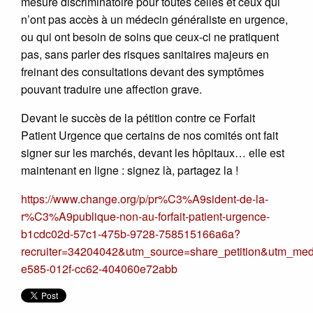
mesure discriminatoire pour toutes celles et ceux qui
n’ont pas accès à un médecin généraliste en urgence,
ou qui ont besoin de soins que ceux-ci ne pratiquent
pas, sans parler des risques sanitaires majeurs en
freinant des consultations devant des symptômes
pouvant traduire une affection grave.
Devant le succès de la pétition contre ce Forfait
Patient Urgence que certains de nos comités ont fait
signer sur les marchés, devant les hôpitaux… elle est
maintenant en ligne : signez là, partagez la !
https://www.change.org/p/pr%C3%A9sident-de-la-
r%C3%A9publique-non-au-forfait-patient-urgence-
b1cdc02d-57c1-475b-9728-758515166a6a?
recruiter=34204042&utm_source=share_petition&utm_me
e585-012f-cc62-404060e72abb