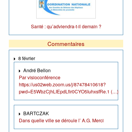
Santé : qu’adviendra-t-il demain ?
Commentaires
8 février
André Bellon
Par visioconférence
https://us02web.zoom.us/j/87478410618?
pwd=E5WbzCjhLIEpdLfir0CYO5IuhxsfRe.1 (…)
BARTCZAK
Dans quelle ville se déroule l’ A.G. Merci