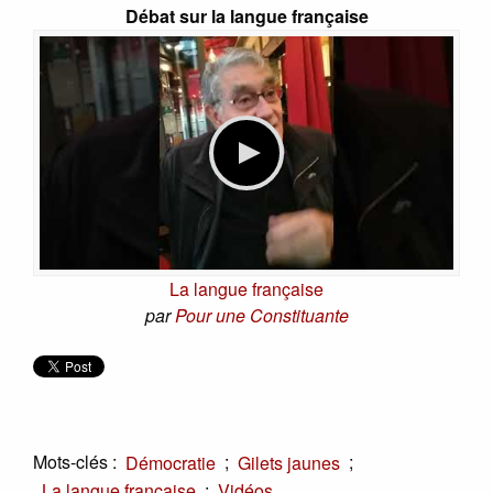
Débat sur la langue française
La langue française
par
Pour une Constituante
Mots-clés :
;
;
Démocratie
Gilets jaunes
;
La langue française
Vidéos