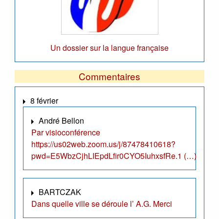
Un dossier sur la langue française
Commentaires
8 février
André Bellon
Par visioconférence
https://us02web.zoom.us/j/87478410618?
pwd=E5WbzCjhLIEpdLfir0CYO5IuhxsfRe.1 (…)
BARTCZAK
Dans quelle ville se déroule l’ A.G. Merci