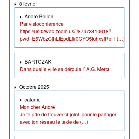
8 février
André Bellon
Par visioconférence
https://us02web.zoom.us/j/87478410618?
pwd=E5WbzCjhLIEpdLfir0CYO5IuhxsfRe.1 (…)
BARTCZAK
Dans quelle ville se déroule l’ A.G. Merci
Octobre 2025
calame
Mon cher André
Je te prie de trouver ci-joint, pour le partager
avec ton réseau le texte de (…)