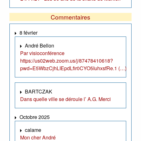
Commentaires
8 février
André Bellon
Par visioconférence
https://us02web.zoom.us/j/87478410618?
pwd=E5WbzCjhLIEpdLfir0CYO5IuhxsfRe.1 (…)
BARTCZAK
Dans quelle ville se déroule l’ A.G. Merci
Octobre 2025
calame
Mon cher André