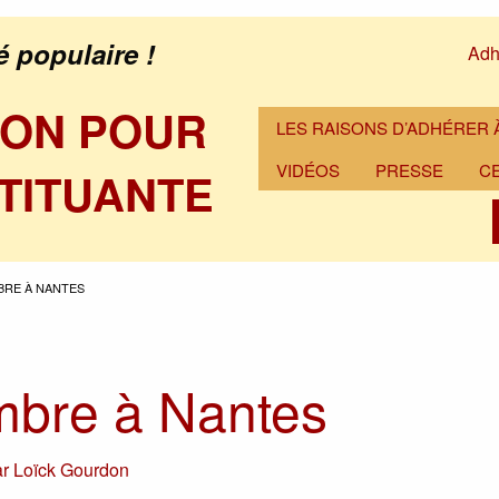
é populaire !
Adh
ION POUR
LES RAISONS D’ADHÉRER À
VIDÉOS
PRESSE
C
TITUANTE
BRE À NANTES
mbre à Nantes
ar
Loïck Gourdon