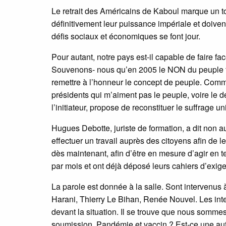
Le retrait des Américains de Kaboul marque un tou
définitivement leur puissance impériale et doive
défis sociaux et économiques se font jour.
Pour autant, notre pays est-il capable de faire fa
Souvenons- nous qu’en 2005 le NON du peuple fra
remettre à l’honneur le concept de peuple. Comm
présidents qui m’aiment pas le peuple, voire le d
l’initiateur, propose de reconstituer le suffrage u
Hugues Debotte, juriste de formation, a dit non a
effectuer un travail auprès des citoyens afin de l
dès maintenant, afin d’être en mesure d’agir en 
par mois et ont déjà déposé leurs cahiers d’exig
La parole est donnée à la salle. Sont intervenu
Harani, Thierry Le Bihan, Renée Nouvel. Les inte
devant la situation. Il se trouve que nous somme
soumission. Pandémie et vaccin ? Est-ce une aut