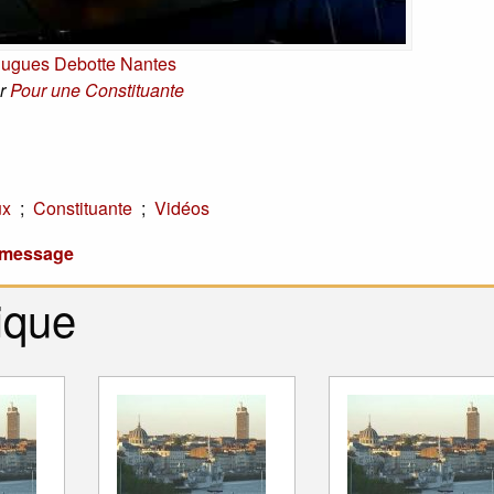
ugues Debotte Nantes
r
Pour une Constituante
;
;
ux
Constituante
Vidéos
u message
ique