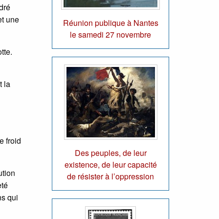
dré
et une
Réunion publique à Nantes
le samedi 27 novembre
tte.
 la
e froid
Des peuples, de leur
existence, de leur capacité
ution
de résister à l’oppression
eté
ns qui