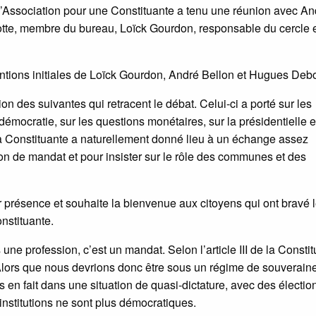
’Association pour une Constituante a tenu une réunion avec An
otte, membre du bureau, Loïck Gourdon, responsable du cercle 
ntions initiales de Loïck Gourdon, André Bellon et Hugues Debo
n des suivantes qui retracent le débat. Celui-ci a porté sur les
mocratie, sur les questions monétaires, sur la présidentielle et
 la Constituante a naturellement donné lieu à un échange assez
tion de mandat et pour insister sur le rôle des communes et des
 présence et souhaite la bienvenue aux citoyens qui ont bravé l
nstituante.
une profession, c’est un mandat. Selon l’article III de la Constit
 Alors que nous devrions donc être sous un régime de souverain
en fait dans une situation de quasi-dictature, avec des électio
institutions ne sont plus démocratiques.