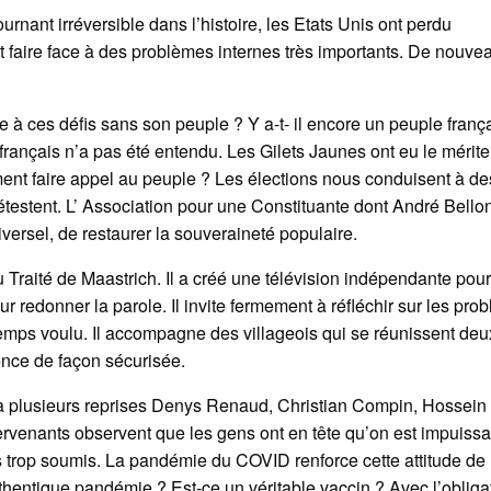
rnant irréversible dans l’histoire, les Etats Unis ont perdu
nt faire face à des problèmes internes très importants. De nouve
ce à ces défis sans son peuple ? Y a-t- il encore un peuple franç
nçais n’a pas été entendu. Les Gilets Jaunes ont eu le mérite
ent faire appel au peuple ? Les élections nous conduisent à de
étestent. L’ Association pour une Constituante dont André Bellon
niversel, de restaurer la souveraineté populaire.
u Traité de Maastrich. Il a créé une télévision indépendante pour
eur redonner la parole. Il invite fermement à réfléchir sur les pr
temps voulu. Il accompagne des villageois qui se réunissent deux
ence de façon sécurisée.
s à plusieurs reprises Denys Renaud, Christian Compin, Hossein
rvenants observent que les gens ont en tête qu’on est impuissa
s trop soumis. La pandémie du COVID renforce cette attitude de
hentique pandémie ? Est-ce un véritable vaccin ? Avec l’obliga