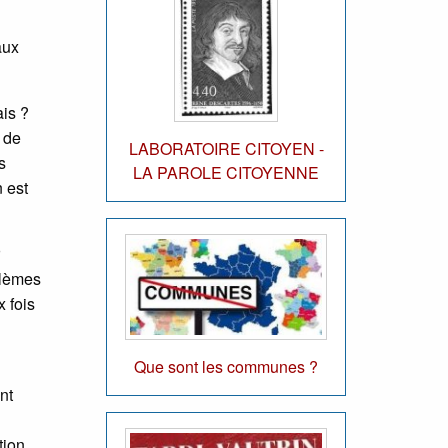
aux
ais ?
 de
LABORATOIRE CITOYEN -
s
LA PAROLE CITOYENNE
 est
oblèmes
 fois
Que sont les communes ?
nt
tion