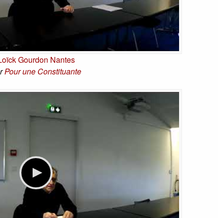
Loïck Gourdon Nantes
r
Pour une Constituante