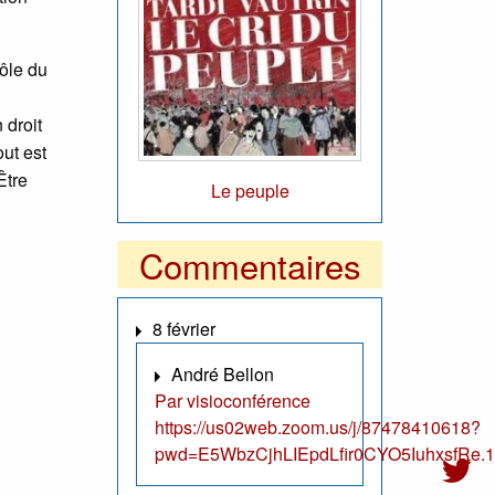
rôle du
 droit
out est
Être
Le peuple
Commentaires
8 février
André Bellon
Par visioconférence
https://us02web.zoom.us/j/87478410618?
pwd=E5WbzCjhLIEpdLfir0CYO5IuhxsfRe.1