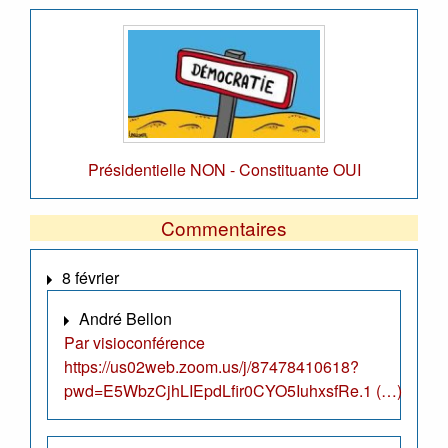
Présidentielle NON - Constituante OUI
Commentaires
8 février
André Bellon
Par visioconférence
https://us02web.zoom.us/j/87478410618?
pwd=E5WbzCjhLIEpdLfir0CYO5IuhxsfRe.1 (…)