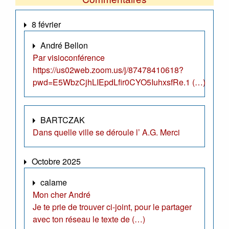
8 février
André Bellon
Par visioconférence
https://us02web.zoom.us/j/87478410618?
pwd=E5WbzCjhLIEpdLfir0CYO5IuhxsfRe.1 (…)
BARTCZAK
Dans quelle ville se déroule l’ A.G. Merci
Octobre 2025
calame
Mon cher André
Je te prie de trouver ci-joint, pour le partager
avec ton réseau le texte de (…)