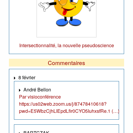
Intersectionnalité, la nouvelle pseudoscience
Commentaires
8 février
André Bellon
Par visioconférence
https://us02web.zoom.us/j/87478410618?
pwd=E5WbzCjhLIEpdLfir0CYO5IuhxsfRe.1 (…)
BARTCZAK