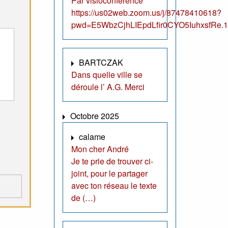
Par visioconférence
https://us02web.zoom.us/j/87478410618?
pwd=E5WbzCjhLIEpdLfir0CYO5IuhxsfRe.1
BARTCZAK
Dans quelle ville se
déroule l’ A.G. Merci
Octobre 2025
calame
Mon cher André
Je te prie de trouver ci-
joint, pour le partager
avec ton réseau le texte
de (…)