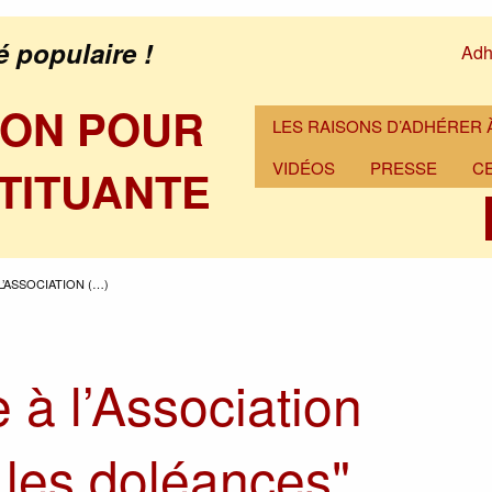
é populaire !
Adh
ION POUR
LES RAISONS D’ADHÉRER À
VIDÉOS
PRESSE
C
TITUANTE
L’ASSOCIATION (…)
 à l’Association
les doléances"