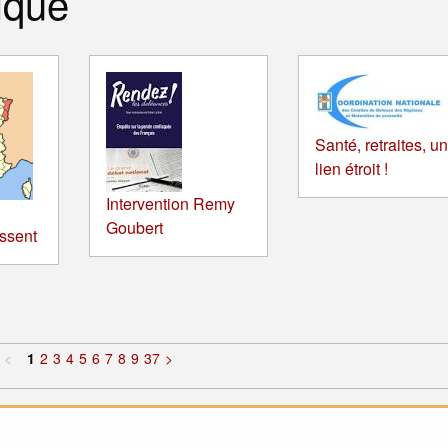
ique
Santé, retraites, un
lien étroit !
Intervention Remy
Goubert
ssent
<
1
2
3
4
5
6
7
8
9
37
>