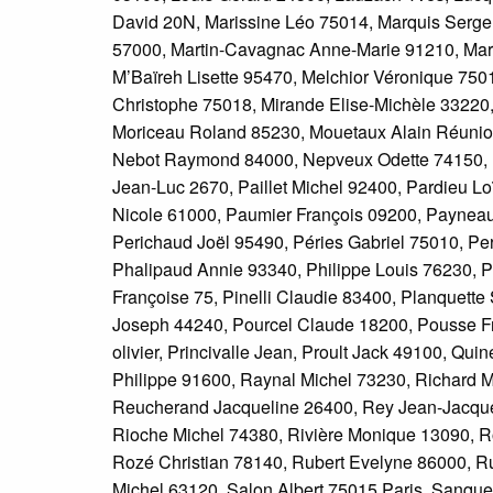
David 20N, Marissine Léo 75014, Marquis Serge 
57000, Martin-Cavagnac Anne-Marie 91210, Mart
M’Baïreh Lisette 95470, Melchior Véronique 750
Christophe 75018, Mirande Elise-Michèle 33220
Moriceau Roland 85230, Mouetaux Alain Réunion
Nebot Raymond 84000, Nepveux Odette 74150, Ni
Jean-Luc 2670, Paillet Michel 92400, Pardieu Lo
Nicole 61000, Paumier François 09200, Payneau
Perichaud Joël 95490, Péries Gabriel 75010, Per
Phalipaud Annie 93340, Philippe Louis 76230, P
Françoise 75, Pinelli Claudie 83400, Planquette
Joseph 44240, Pourcel Claude 18200, Pousse Fr
olivier, Princivalle Jean, Proult Jack 49100, Q
Philippe 91600, Raynal Michel 73230, Richard 
Reucherand Jacqueline 26400, Rey Jean-Jacques
Rioche Michel 74380, Rivière Monique 13090, R
Rozé Christian 78140, Rubert Evelyne 86000, R
Michel 63120, Salon Albert 75015 Paris, Sanquer