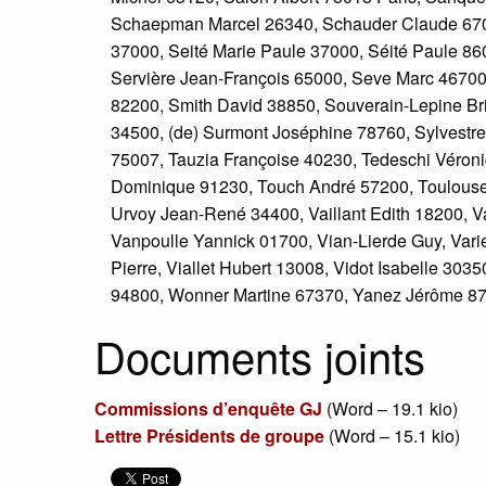
Schaepman Marcel 26340, Schauder Claude 6700
37000, Seité Marie Paule 37000, Séité Paule 86
Servière Jean-François 65000, Seve Marc 46700
82200, Smith David 38850, Souverain-Lepine Bri
34500, (de) Surmont Joséphine 78760, Sylvestre 
75007, Tauzia Françoise 40230, Tedeschi Véron
Dominique 91230, Touch André 57200, Toulouse 
Urvoy Jean-René 34400, Vaillant Edith 18200, Va
Vanpoulle Yannick 01700, Vian-Lierde Guy, Var
Pierre, Viallet Hubert 13008, Vidot Isabelle 303
94800, Wonner Martine 67370, Yanez Jérôme 8
Documents joints
Commissions d’enquête GJ
(
Word – 19.1 kio
)
Lettre Présidents de groupe
(
Word – 15.1 kio
)