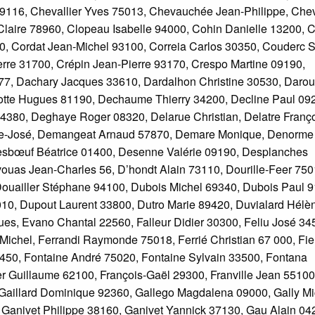
9116, Chevallier Yves 75013, Chevauchée Jean-Philippe, Chev
laire 78960, Clopeau Isabelle 94000, Cohin Danielle 13200, C
, Cordat Jean-Michel 93100, Correia Carlos 30350, Couderc S
rre 31700, Crépin Jean-Pierre 93170, Crespo Martine 09190,
e 77, Dachary Jacques 33610, Dardalhon Christine 30530, Darou
tte Hugues 81190, Dechaume Thierry 34200, Decline Paul 09
4380, Deghaye Roger 08320, Delarue Christian, Delatre Franç
arie-José, Demangeat Arnaud 57870, Demare Monique, Denorme
esbœuf Béatrice 01400, Desenne Valérie 09190, Desplanches
uas Jean-Charles 56, D’hondt Alain 73110, Dourille-Feer 750
ouailler Stéphane 94100, Dubois Michel 69340, Dubois Paul 9
0, Dupout Laurent 33800, Dutro Marie 89420, Duvialard Hélè
es, Evano Chantal 22560, Falleur Didier 30300, Feliu José 34
Michel, Ferrandi Raymonde 75018, Ferrié Christian 67 000, Fie
8450, Fontaine André 75020, Fontaine Sylvain 33500, Fontana
r Guillaume 62100, François-Gaël 29300, Franville Jean 55100
 Gaillard Dominique 92360, Gallego Magdalena 09000, Gally M
 Ganivet Philippe 38160, Ganivet Yannick 37130, Gau Alain 04