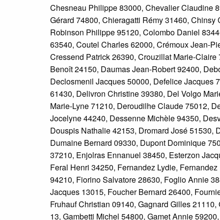
Chesneau Philippe 83000, Chevalier Claudine 8
Gérard 74800, Chieragatti Rémy 31460, Chinsy C
Robinson Philippe 95120, Colombo Daniel 83440
63540, Coutel Charles 62000, Crémoux Jean-Pie
Cressend Patrick 26390, Crouzillat Marie-Clair
Benoît 24150, Daumas Jean-Robert 92400, Debo
Declosmenil Jacques 50000, Defelice Jacques 7
61430, Delivron Christine 39380, Del Volgo M
Marie-Lyne 71210, Deroudilhe Claude 75012, D
Jocelyne 44240, Dessenne Michèle 94350, Desvo
Douspis Nathalie 42153, Dromard José 51530, D
Dumaine Bernard 09330, Dupont Dominique 7501
37210, Enjolras Ennanuel 38450, Esterzon Jacqu
Feral Henri 34250, Fernandez Lydie, Fernandez 
94210, Fiorino Salvatore 28630, Foglio Annie 3
Jacques 13015, Foucher Bernard 26400, Fournie
Fruhauf Christian 09140, Gagnard Gilles 21110,
13, Gambetti Michel 54800, Gamet Annie 59200,