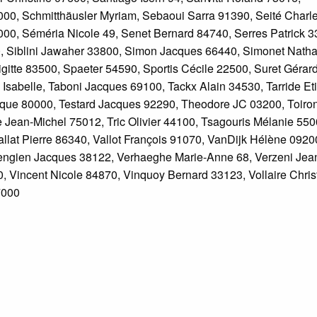
0, Schmitthäusler Myriam, Sebaoui Sarra 91390, Seité Charl
000, Séméria Nicole 49, Senet Bernard 84740, Serres Patrick 3
, Siblini Jawaher 33800, Simon Jacques 66440, Simonet Natha
gitte 83500, Spaeter 54590, Sportis Cécile 22500, Suret Gérar
Isabelle, Taboni Jacques 69100, Tackx Alain 34530, Tarride Et
ique 80000, Testard Jacques 92290, Theodore JC 03200, Toiro
Jean-Michel 75012, Tric Olivier 44100, Tsagouris Mélanie 550
llat Pierre 86340, Vallot François 91070, VanDijk Hélène 0920
iengien Jacques 38122, Verhaeghe Marie-Anne 68, Verzeni Jea
50, Vincent Nicole 84870, Vinquoy Bernard 33123, Vollaire Chris
7000