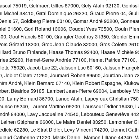
cal 75019, Geirnaert Gilles 87000, Gely Alain 92130, Geniss
i Michel 38410, Giral Dominique 26220, Giraud Pierre 04, Giuli
 Denis 57, Goldberg Pierre 03100, Gomar André 93200, Gonnea
iel 31600, Gori Roland 13006, Goudet Yves 73500, Gouin Pier
500, Gout Francis 50100, Grangier Geoffroy 31350, Grenier Em
ivois Gérard 18200, Groc Jean-Claude 82000, Gros Colette 261
uillard Bruno Finlande, Haase Thomas 92400, Haase Michèle 9
rles 25260, Hemet-Serre Andrée 77100, Hemet Patrice 77100,
lette 75020, Jacob Luc 22, Jaisson Luc 80160, Jaisson Françoi
0, Joblot Claire 71250, Joumard Robert 69500, Jourdan Jean 7
nim André, Klein Bernard 07140, Klein Robert Espagne, Kluko
ambert Béatrice 59185, Lambert Jean-Pierre 69004, Lamboley Mi
0, Lamy Bernard 36700, Lanoe Alain, Lapeyroux Christian 750
Maurice 05240, Laurent Martine 09200, Lausseur Didier 16430, L
 André 84000, Lavy Jacqueline 74540, Lebouteux Geneviève 442
 Leinen Stéphane 06000, Le Maire Daniel 83250, Lemonnier C
cte 62280, Le Strat Didier, Levy Vincent 74200, Lionnet Cath
iaud Catherine 71220, Macik Daniel, Marcon Liliane 44240, M