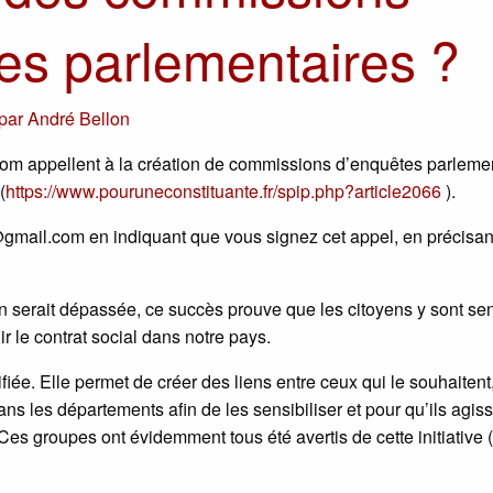
es parlementaires ?
par
André Bellon
m appellent à la création de commissions d’enquêtes parleme
(
https://www.pouruneconstituante.fr/spip.php?article2066
).
@gmail.com en indiquant que vous signez cet appel, en précisan
n serait dépassée, ce succès prouve que les citoyens y sont se
r le contrat social dans notre pays.
fiée. Elle permet de créer des liens entre ceux qui le souhaitent,
s les départements afin de les sensibiliser et pour qu’ils agis
Ces groupes ont évidemment tous été avertis de cette initiative (