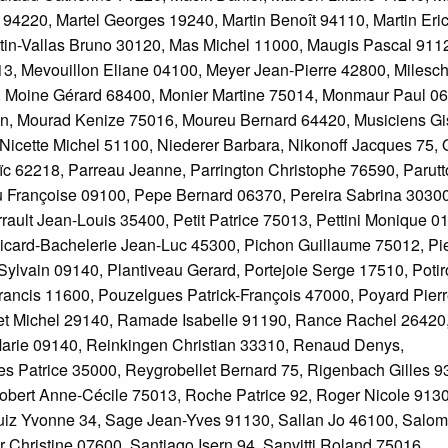
94220, Martel Georges 19240, Martin Benoît 94110, Martin Eri
in-Vallas Bruno 30120, Mas Michel 11000, Maugis Pascal 911
13, Mevouillon Eliane 04100, Meyer Jean-Pierre 42800, Milesch
, Moine Gérard 68400, Monier Martine 75014, Monmaur Paul 0
, Mourad Kenize 75016, Moureu Bernard 64420, Musiciens Gis
cette Michel 51100, Niederer Barbara, Nikonoff Jacques 75, 
ïc 62218, Parreau Jeanne, Parrington Christophe 76590, Parutt
 Françoise 09100, Pepe Bernard 06370, Pereira Sabrina 30300
rault Jean-Louis 35400, Petit Patrice 75013, Pettini Monique 0
icard-Bachelerie Jean-Luc 45300, Pichon Guillaume 75012, Pi
 Sylvain 09140, Plantiveau Gerard, Portejoie Serge 17510, Poti
ancis 11600, Pouzelgues Patrick-François 47000, Poyard Pierr
uinet Michel 29140, Ramade Isabelle 91190, Rance Rachel 26420
Marie 09140, Reinkingen Christian 33310, Renaud Denys,
 Patrice 35000, Reygrobellet Bernard 75, Rigenbach Gilles 9
obert Anne-Cécile 75013, Roche Patrice 92, Roger Nicole 9130
uiz Yvonne 34, Sage Jean-Yves 91130, Sallan Jo 46100, Salo
 Christine 07600, Santiago Isern 94, Sanvitti Roland 75016,