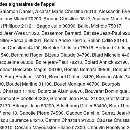
 des signataires de l’appel
Salamon Daniel, Alcaraz Marie Christine75013, Alessandri Eve
Antony Michel 70200, Arnaud Christine 0812, Asuman Marie, A
t Philippe 21121, Bagge Julie 06390, Bailet Michèle 75017,
aud Jean-Yves 31320, Bassemon Bernard, Bâtisse Jean-Paul 92
llier Pascale 69001, Bellon André 75015, Bellon Odile 83140,
an Christian 44100, Berthier Christian 75018, Bertrand Christ
1540, Bertrand Roger, Bizeau Claude 34790, Blard Michèle 446
Jacqueline 68350, Boire jean-Paul 78210, Bolard Annick 92190,
Bonaut Delecroix Magali 06160, Bondis Bernard 09500, Bonjus 
, Borg Béatrice 13001, Boschet Didier 13420, Bosson Alain 7
, Boudet Martine 31100, Bouet Monique 46700, Bourgois
u Christian 17400, Boutroue Alain 60870, Bouveret Dominique 
remont Pierrette 44800, Brenelin Jean Paul 21000, Bret Michel
92170, Bricage Jean 89200, Brisebourg Didier 83400, Brun Th
ierre 13, Cabotte Pierre 74500, Cadoux Camille, Carrez Jean-
u Laurence 84210, Cathrin Christian 91250, Causse Christia
9210, Césarin-Mayoussier Eliane 07300, Chauvin Roselyne 2