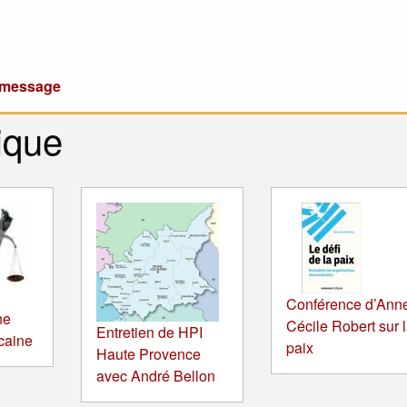
u message
ique
Conférence d’Ann
ne
Cécile Robert sur 
Entretien de HPI
icaine
paix
Haute Provence
avec André Bellon