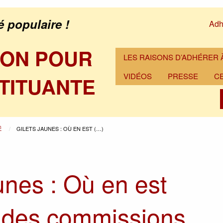
é populaire !
Adh
ION POUR
LES RAISONS D’ADHÉRER À
VIDÉOS
PRESSE
C
TITUANTE
É
GILETS JAUNES : OÙ EN EST (…)
unes : Où en est
à des commissions