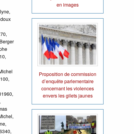
en images
lyne,
udoux
270,
 Berger
ophe
10,
Michel
Proposition de commission
4100,
d’enquête parlementaire
concernant les violences
01960,
envers les gilets jaunes
,
omas
Michel,
ne,
6340,