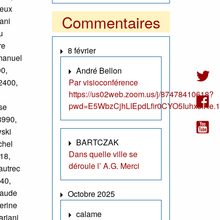
ieux
Commentaires
ani
u
re
8 février
manuel
00,
André Bellon
2400,
Par visioconférence
https://us02web.zoom.us/j/87478410618?
pwd=E5WbzCjhLIEpdLfir0CYO5IuhxsfRe.1
se
8990,
wski
BARTCZAK
chel
Dans quelle ville se
18,
déroule l’ A.G. Merci
autrec
40,
laude
Octobre 2025
erine
calame
ariani