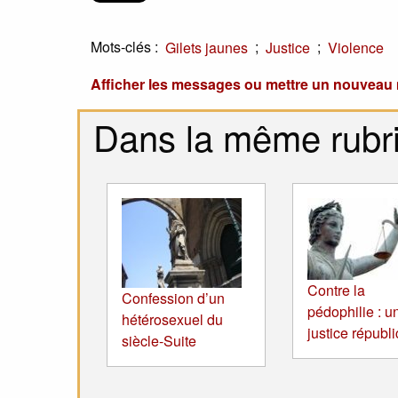
Mots-clés :
;
;
Gilets jaunes
Justice
Violence
Afficher les messages ou mettre un nouvea
Dans la même rubr
Contre la
Confession d’un
pédophilie : u
hétérosexuel du
justice républ
siècle-Suite