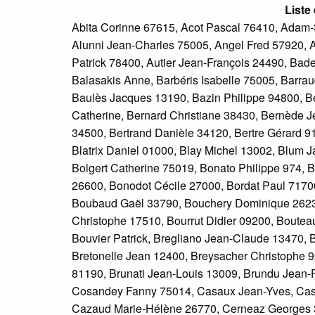
Liste
Abita Corinne 67615, Acot Pascal 76410, Adam-
Alunni Jean-Charles 75005, Angel Fred 57920, 
Patrick 78400, Autier Jean-François 24490, Bade
Balasakis Anne, Barbéris Isabelle 75005, Barr
Baulès Jacques 13190, Bazin Philippe 94800, Be
Catherine, Bernard Christiane 38430, Bernède Je
34500, Bertrand Danièle 34120, Bertre Gérard 9
Blatrix Daniel 01000, Blay Michel 13002, Blum 
Bolgert Catherine 75019, Bonato Philippe 974, 
26600, Bonodot Cécile 27000, Bordat Paul 71700
Boubaud Gaël 33790, Bouchery Dominique 26230
Christophe 17510, Bourrut Didier 09200, Boutea
Bouvier Patrick, Bregliano Jean-Claude 13470, B
Bretonelle Jean 12400, Breysacher Christophe 
81190, Brunati Jean-Louis 13009, Brundu Jean-P
Cosandey Fanny 75014, Casaux Jean-Yves, Casso
Cazaud Marie-Hélène 26770, Cerneaz Georges 3