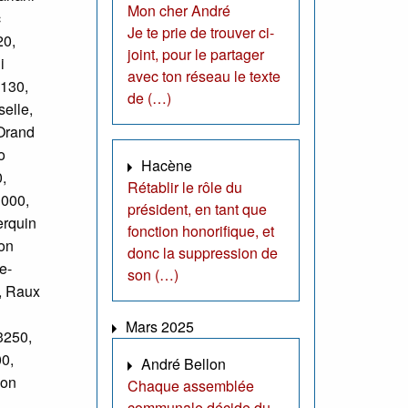
Mon cher André
c
Je te prie de trouver ci-
20,
joint, pour le partager
i
avec ton réseau le texte
6130,
de (…)
elle,
Orand
o
Hacène
,
Rétablir le rôle du
1000,
président, en tant que
erquin
fonction honorifique, et
ron
donc la suppression de
e-
son (…)
, Raux
Mars 2025
3250,
0,
André Bellon
mon
Chaque assemblée
communale décide du