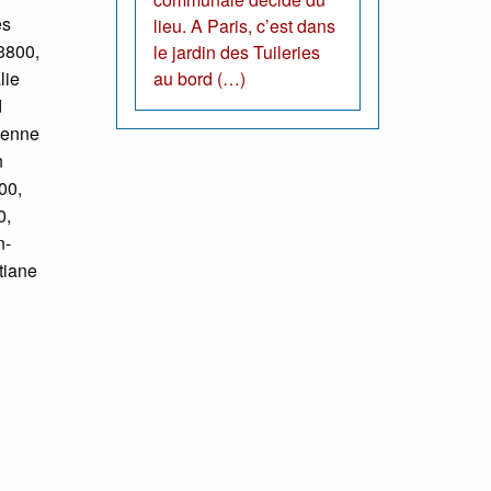
es
lieu. A Paris, c’est dans
3800,
le jardin des Tuileries
lie
au bord (…)
d
ienne
n
00,
0,
n-
tiane