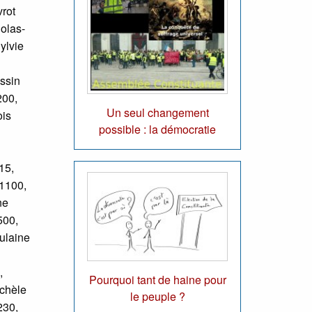
rot
olas-
ylvie
ssin
200,
Un seul changement
ois
possible : la démocratie
15,
1100,
ne
500,
ulaine
,
Pourquoi tant de haine pour
ichèle
le peuple ?
230,