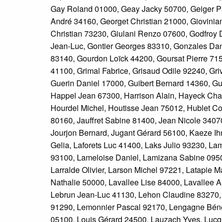
Gay Roland 01000, Geay Jacky 50700, Geiger Pas
André 34160, Georget Christian 21000, Giovinian
Christian 73230, Giulani Renzo 07600, Godfroy
Jean-Luc, Gontier Georges 83310, Gonzales Dan
83140, Gourdon Loïck 44200, Goursat Pierre 71
41100, Grimal Fabrice, Grisaud Odile 92240, Gr
Guerin Daniel 17000, Guibert Bernard 14360, G
Happel Jean 67300, Harrison Alain, Hayeck Cha
Hourdel Michel, Houtisse Jean 75012, Hublet Co
80160, Jauffret Sabine 81400, Jean Nicole 3407
Jourjon Bernard, Jugant Gérard 56100, Kaeze Ih
Gelia, Laforets Luc 41400, Laks Julio 93230, L
93100, Lameloise Daniel, Lamizana Sabine 0950
Larralde Olivier, Larson Michel 97221, Latapie 
Nathalie 50000, Lavallee Lise 84000, Lavallee
Lebrun Jean-Luc 41130, Lehon Claudine 83270,
91290, Lemonnier Pascal 92170, Lengagne Bénédi
05100, Louis Gérard 24500, Lauzach Yves, Lucqu