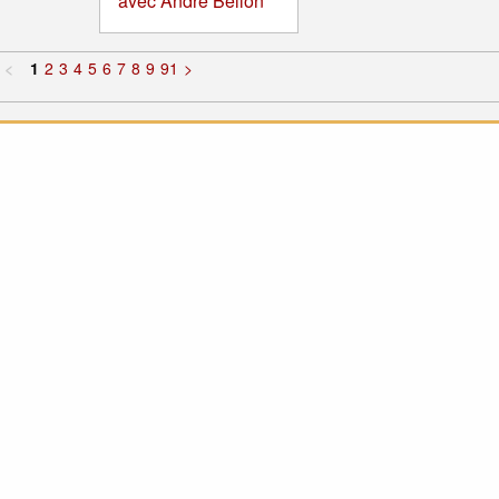
avec André Bellon
<
1
2
3
4
5
6
7
8
9
91
>