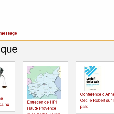
u message
ique
Conférence d’Ann
ne
Cécile Robert sur 
Entretien de HPI
icaine
paix
Haute Provence