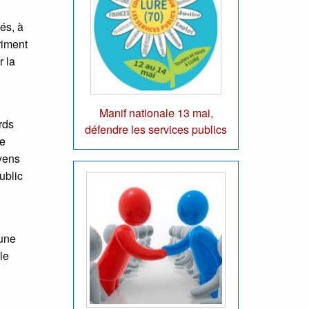
és, à
riment
r la
Manif nationale 13 mai,
rds
défendre les services publics
Le
oyens
ublic
’une
le