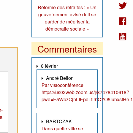
Réforme des retraites : « Un
gouvernement avisé doit se
garder de mépriser la
démocratie sociale »
Commentaires
8 février
André Bellon
Par visioconférence
https://us02web.zoom.us/j/87478410618?
pwd=E5WbzCjhLIEpdLfir0CYO5IuhxsfRe.1
e-
la
BARTCZAK
Dans quelle ville se