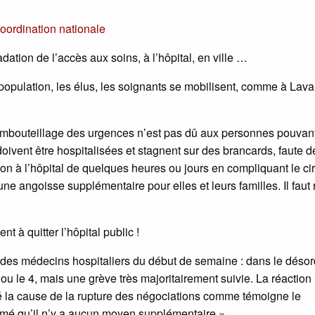
oordination nationale
adation de l’accès aux soins, à l’hôpital, en ville …
population, les élus, les soignants se mobilisent, comme à Lava
 l’embouteillage des urgences n’est pas dû aux personnes pouvant
doivent être hospitalisées et stagnent sur des brancards, faute de
n à l’hôpital de quelques heures ou jours en compliquant le cir
une angoisse supplémentaire pour elles et leurs familles. Il faut 
 à quitter l’hôpital public !
 des médecins hospitaliers du début de semaine : dans le désor
 ou le 4, mais une grève très majoritairement suivie. La réaction
 été la cause de la rupture des négociations comme témoigne le
mé qu’il n’y a aucun moyen supplémentaire ».