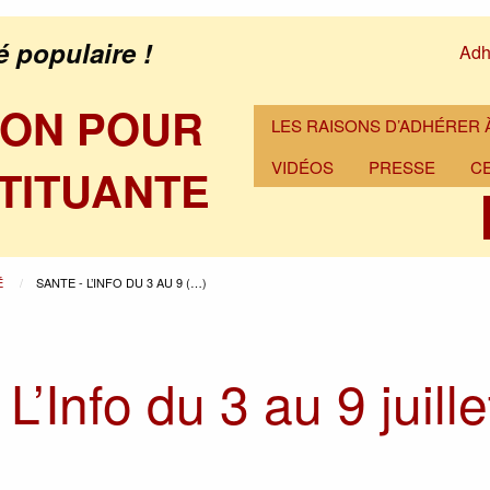
é populaire !
Adh
ION POUR
LES RAISONS D’ADHÉRER À
VIDÉOS
PRESSE
C
TITUANTE
É
SANTE - L’INFO DU 3 AU 9 (…)
’Info du 3 au 9 juille