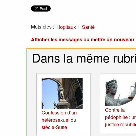
Mots-clés :
;
Hopitaux
Santé
Afficher les messages ou mettre un nouvea
Dans la même rubr
Contre la
Confession d’un
pédophilie : u
hétérosexuel du
justice républ
siècle-Suite