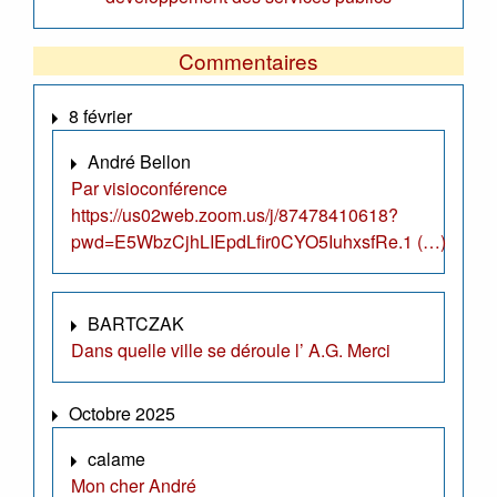
Commentaires
8 février
André Bellon
Par visioconférence
https://us02web.zoom.us/j/87478410618?
pwd=E5WbzCjhLIEpdLfir0CYO5IuhxsfRe.1 (…)
BARTCZAK
Dans quelle ville se déroule l’ A.G. Merci
Octobre 2025
calame
Mon cher André