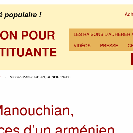
é populaire !
Adh
ION POUR
LES RAISONS D’ADHÉRER À
VIDÉOS
PRESSE
C
TITUANTE
É
MISSAK MANOUCHIAN, CONFIDENCES
Manouchian,
ces d’un arménien