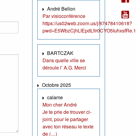
André Bellon
Par visioconférence
https://us02web.zoom.us/j/87478410618?
pwd=E5WbzCjhLIEpdLfir0CYO5IuhxsfRe.1
BARTCZAK
Dans quelle ville se
déroule l’ A.G. Merci
Octobre 2025
calame
Mon cher André
Je te prie de trouver ci-
joint, pour le partager
avec ton réseau le texte
de (…)