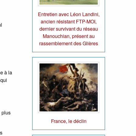
Entretien avec Léon Landini,
ancien résistant FTP-MOI,
l
dernier survivant du réseau
Manouchian, présent au
rassemblement des Glières
e à la
 qui
n plus
France, le déclin
es