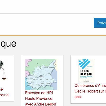
ique
Conférence d’Ann
ne
Cécile Robert sur 
Entretien de HPI
icaine
paix
Haute Provence
avec André Bellon