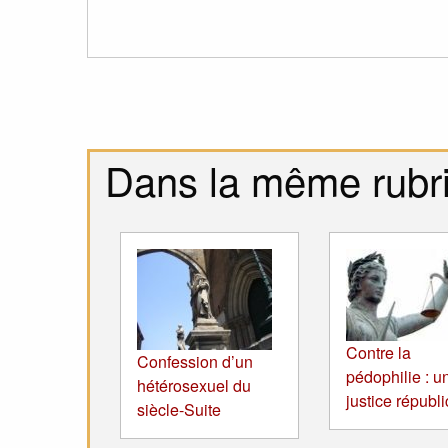
Dans la même rubr
Contre la
Confession d’un
pédophilie : u
hétérosexuel du
justice républ
siècle-Suite