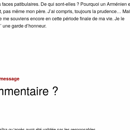
faces patibulaires. De qui sont-elles ? Pourquoi un Arménien es
t, pas même mon père. J’ai compris, toujours la prudence… Mai
e me souviens encore en cette période finale de ma vie. Je le
’ une garde d’honneur.
u message
mmentaire ?
aîtra qu’après avoir été validée par les responsables.