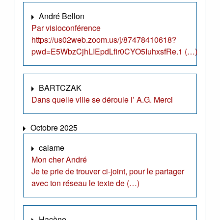
André Bellon
Par visioconférence
https://us02web.zoom.us/j/87478410618?
pwd=E5WbzCjhLIEpdLfir0CYO5IuhxsfRe.1 (…)
BARTCZAK
Dans quelle ville se déroule l’ A.G. Merci
Octobre 2025
calame
Mon cher André
Je te prie de trouver ci-joint, pour le partager
avec ton réseau le texte de (…)
Hacène