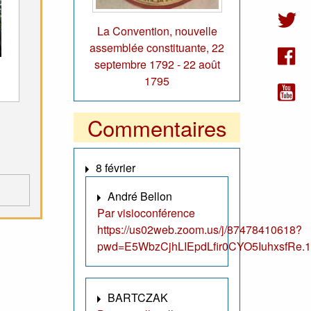
La Convention, nouvelle
assemblée constituante, 22
septembre 1792 - 22 août
1795
Commentaires
8 février
André Bellon
Par visioconférence
https://us02web.zoom.us/j/87478410618?
pwd=E5WbzCjhLIEpdLfir0CYO5IuhxsfRe.1
BARTCZAK