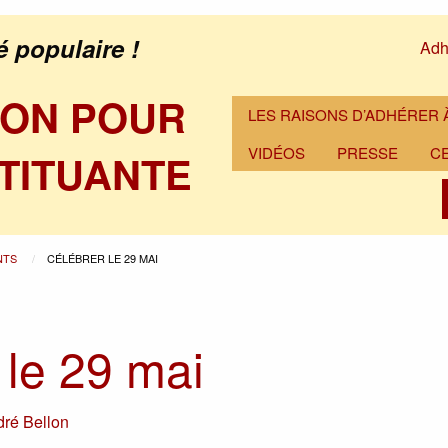
é populaire !
Adh
ION POUR
LES RAISONS D’ADHÉRER À
VIDÉOS
PRESSE
C
TITUANTE
NTS
CÉLÉBRER LE 29 MAI
 le 29 mai
ré Bellon