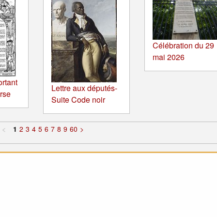
Célébration du 29
mai 2026
ortant
Lettre aux députés-
orse
Suite Code noir
<
1
2
3
4
5
6
7
8
9
60
>