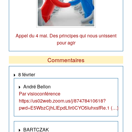
Appel du 4 mai. Des principes qui nous unissent
pour agir
Commentaires
8 février
André Bellon
Par visioconférence
https://us02web.zoom.us/j/87478410618?
pwd=E5WbzCjhLIEpdLfir0CYO5IuhxsfRe.1 (…)
BARTCZAK