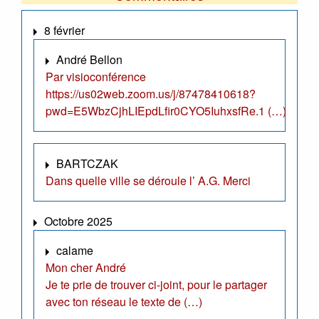
8 février
André Bellon
Par visioconférence
https://us02web.zoom.us/j/87478410618?
pwd=E5WbzCjhLIEpdLfir0CYO5IuhxsfRe.1 (…)
BARTCZAK
Dans quelle ville se déroule l’ A.G. Merci
Octobre 2025
calame
Mon cher André
Je te prie de trouver ci-joint, pour le partager
avec ton réseau le texte de (…)