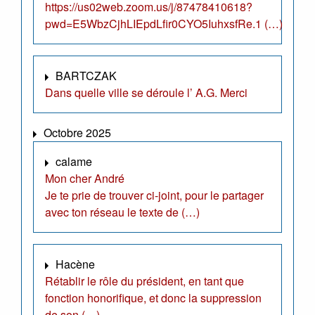
https://us02web.zoom.us/j/87478410618?
pwd=E5WbzCjhLIEpdLfir0CYO5IuhxsfRe.1 (…)
BARTCZAK
Dans quelle ville se déroule l’ A.G. Merci
Octobre 2025
calame
Mon cher André
Je te prie de trouver ci-joint, pour le partager
avec ton réseau le texte de (…)
Hacène
Rétablir le rôle du président, en tant que
fonction honorifique, et donc la suppression
de son (…)