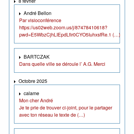
8 février
André Bellon
Par visioconférence
https://us02web.zoom.us/j/87478410618?
pwd=E5WbzCjhLIEpdLfir0CYO5IuhxsfRe.1 (…)
BARTCZAK
Dans quelle ville se déroule l’ A.G. Merci
Octobre 2025
calame
Mon cher André
Je te prie de trouver ci-joint, pour le partager
avec ton réseau le texte de (…)