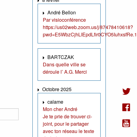
André Bellon
Par visioconférence
https://us02web.zoom.us/j/87478410618?
pwd=E5WbzCjhLIEpdLfir0CYO5IuhxsfRe.1
BARTCZAK
Dans quelle ville se
déroule l’ A.G. Merci
Octobre 2025
calame
Mon cher André
Je te prie de trouver ci-
joint, pour le partager
avec ton réseau le texte