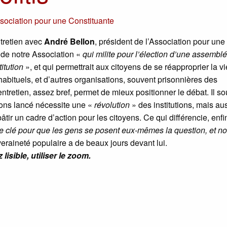
sociation pour une Constituante
tretien avec
André Bellon
, président de l’Association pour une
 de notre Association «
qui milite pour l’élection d’une assembl
itution
», et qui permettrait aux citoyens de se réapproprier la vi
 habituels, et d’autres organisations, souvent prisonnières des
entretien, assez bref, permet de mieux positionner le débat. Il so
vons lancé nécessite une «
révolution
» des institutions, mais au
tir un cadre d’action pour les citoyens. Ce qui différencie, enfi
e clé pour que les gens se posent eux-mêmes la question, et n
eraineté populaire a de beaux jours devant lui.
 lisible, utiliser le zoom.