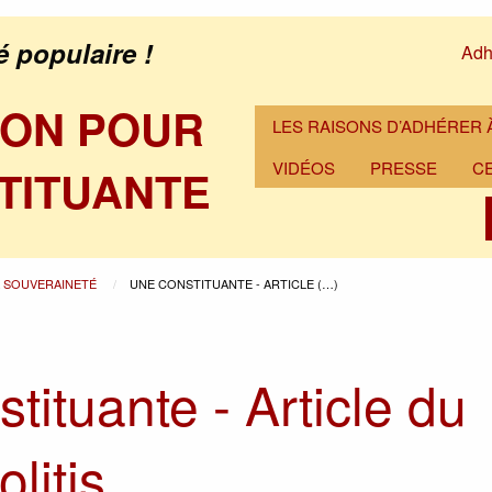
é populaire !
Adh
ION POUR
LES RAISONS D’ADHÉRER À
VIDÉOS
PRESSE
C
TITUANTE
A SOUVERAINETÉ
UNE CONSTITUANTE - ARTICLE (…)
tituante - Article du
olitis