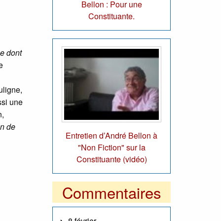
Bellon : Pour une
Constituante.
ée dont
e
uligne,
ssi une
n,
on de
Entretien d’André Bellon à
"Non Fiction" sur la
Constituante (vidéo)
Commentaires
8 février