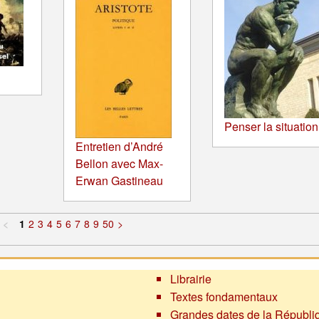
Penser la situation
Entretien d’André
Bellon avec Max-
Erwan Gastineau
<
1
2
3
4
5
6
7
8
9
50
>
Librairie
Textes fondamentaux
Grandes dates de la Républi