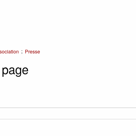
;
sociation
Presse
 page