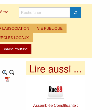
Rechercher
érez
Rechercher
 L’ASSOCIATION
VIE PUBLIQUE
ERCLES LOCAUX
Chaîne Youtube
Lire aussi ...
Assemblée Constituante :