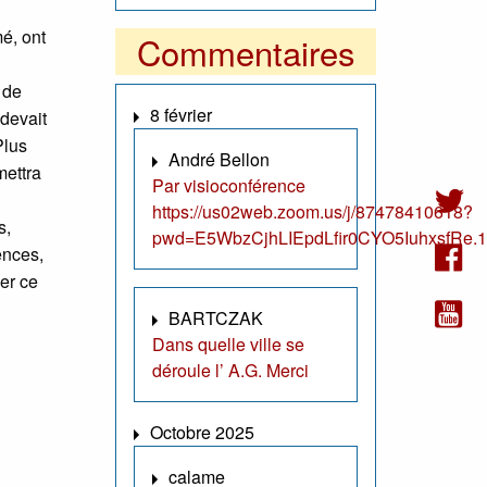
mé, ont
Commentaires
 de
8 février
 devait
Plus
André Bellon
mettra
Par visioconférence
https://us02web.zoom.us/j/87478410618?
s,
pwd=E5WbzCjhLIEpdLfir0CYO5IuhxsfRe.1
ences,
er ce
BARTCZAK
Dans quelle ville se
déroule l’ A.G. Merci
Octobre 2025
calame