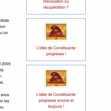
Rénovation ou
récupération ?
édiate
tion
qu’un
L’idée de Constituante
progresse !
ai 2005
ts
n
ue,
L’idée de Constituante
e sous
progresse encore et
ir les
toujours !
jeu