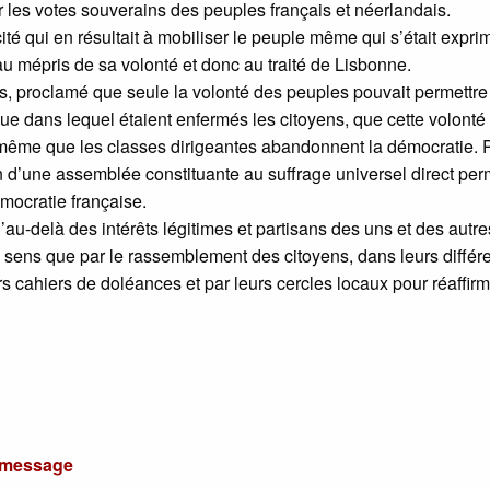
les votes souverains des peuples français et néerlandais.
té qui en résultait à mobiliser le peuple même qui s’était expri
au mépris de sa volonté et donc au traité de Lisbonne.
rs, proclamé que seule la volonté des peuples pouvait permettre
que dans lequel étaient enfermés les citoyens, que cette volonté
s même que les classes dirigeantes abandonnent la démocratie. 
ion d’une assemblée constituante au suffrage universel direct per
émocratie française.
’au-delà des intérêts légitimes et partisans des uns et des autre
de sens que par le rassemblement des citoyens, dans leurs différ
s cahiers de doléances et par leurs cercles locaux pour réaffirm
u message