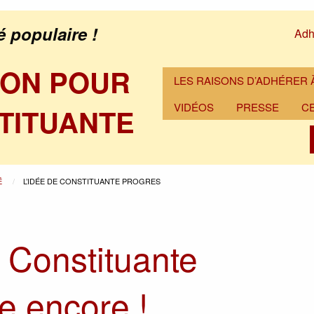
é populaire !
Adh
ION POUR
LES RAISONS D’ADHÉRER À
VIDÉOS
PRESSE
C
TITUANTE
É
L’IDÉE DE CONSTITUANTE PROGRES
e Constituante
e encore !