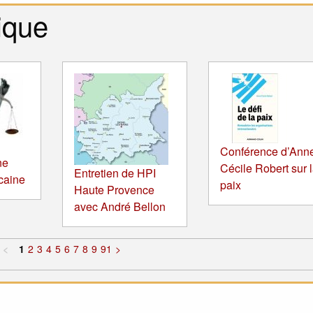
ique
Conférence d’Ann
ne
Cécile Robert sur 
Entretien de HPI
icaine
paix
Haute Provence
avec André Bellon
<
1
2
3
4
5
6
7
8
9
91
>