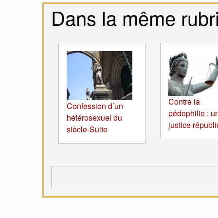
Dans la même rubr
Contre la
Confession d’un
pédophilie : u
hétérosexuel du
justice républ
siècle-Suite