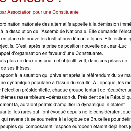
par
Association pour une Constituante
ordination nationale des alternatifs appelle à la démission imm
à la dissolution de l’Assemblée Nationale. Elle demande l’élec
en place de nouvelles institutions démocratiques. Elle estime 
jectifs. C’est, après la prise de position nouvelle de Jean-Luc
ppel d’organisation en faveur d’une Constituante.
is plus de deux ans pour cet objectif, voit, dans ces prises de
r de ses thèses.
r rapport à la situation qui prévalait après le référendum du 29 m
e dynamique populaire à l’issue du scrutin. À l’époque, les mo
ur l’élection présidentielle, chaque groupe tentant de récupérer u
Les thèmes rassembleurs –démission du Président de la Républiq
oment là, auraient permis d’amplifier la dynamique, n’étaient
ante, les rares qui l’ont évoqué depuis ne le considéraient qu
qui revenait à se soumettre à la logique de Bruxelles pour défin
s peuples qui composaient l’espace européen étaient déjà hors 